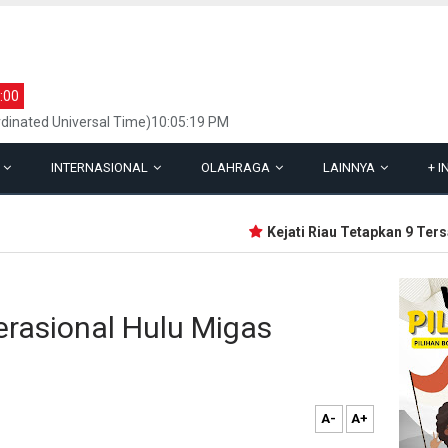
:00
dinated Universal Time)10:05:19 PM
L
INTERNASIONAL
OLAHRAGA
LAINNYA
+
I
Kejati Riau Tetapkan 9 Tersan
erasional Hulu Migas
A-
A+