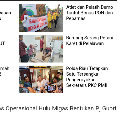
Atlet dan Pelatih Demo
wasan
Tuntut Bonus PON dan
u
Peparnas
Beruang Serang Petani
UT
Karet di Pelalawan
umah
Polda Riau Tetapkan
6,
Satu Tersangka
Pengeroyokan
Sekretaris PKC PMII
s Operasional Hulu Migas Bentukan Pj Gubri