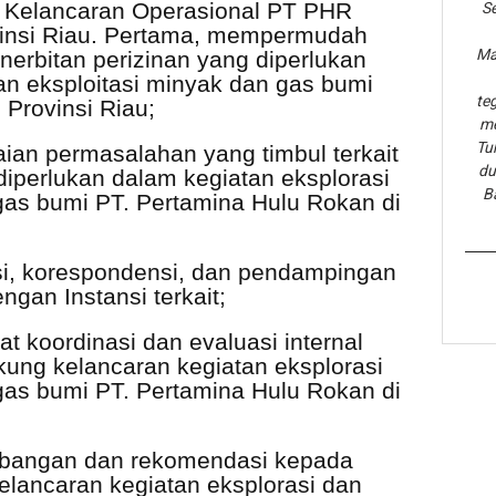
s Kelancaran Operasional PT PHR
Se
insi Riau. Pertama, m
empermudah
Ma
erbitan perizinan yang diperlukan
an eksploitasi minyak dan gas bumi
te
 Provinsi Riau;
me
Tu
an permasalahan yang timbul terkait
du
iperlukan dalam kegiatan eksplorasi
B
gas bumi PT. Pertamina Hulu Rokan di
si, korespondensi, dan pendampingan
gan Instansi terkait;
 koordinasi dan evaluasi internal
ng kelancaran kegiatan eksplorasi
gas bumi PT. Pertamina Hulu Rokan di
imbangan dan rekomendasi kepada
elancaran kegiatan eksplorasi dan