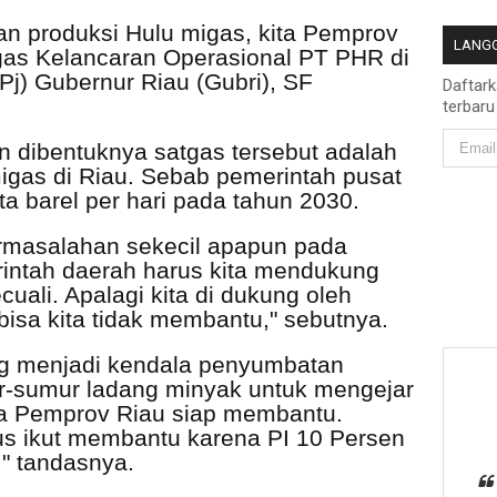
n produksi Hulu migas, kita Pemprov
LANGG
as Kelancaran Operasional PT PHR di
Pj) Gubernur Riau (Gubri), SF
Daftar
terbaru
n dibentuknya satgas tersebut adalah
igas di Riau. Sebab pemerintah pusat
ta barel per hari pada tahun 2030.
ermasalahan sekecil apapun pada
intah daerah harus kita mendukung
uali. Apalagi kita di dukung oleh
 bisa kita tidak membantu," sebutnya.
ng menjadi kendala penyumbatan
r-sumur ladang minyak untuk mengejar
ita Pemprov Riau siap membantu.
us ikut membantu karena PI 10 Persen
" tandasnya.