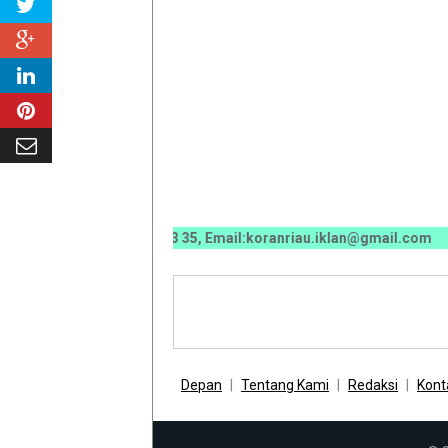
 0070 / 0811 7673 35, Email:koranriau.iklan@gmail.com
Depan
Tentang Kami
Redaksi
Kont