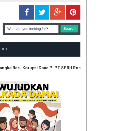
NDEX
gka Baru Korupsi Dana PI PT SPRH Rohil
Plt Gubri Resmikan Ka