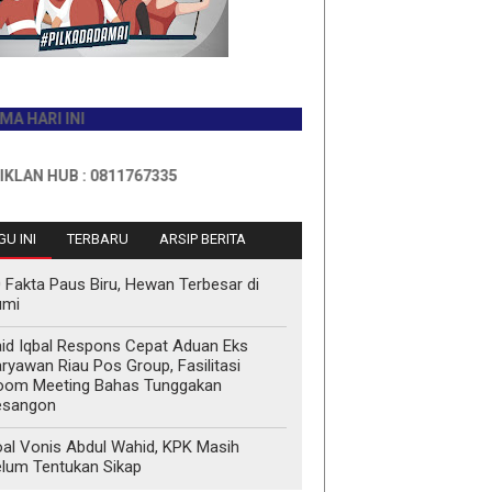
 INI
UB : 0811767335
U INI
TERBARU
ARSIP BERITA
 Fakta Paus Biru, Hewan Terbesar di
umi
id Iqbal Respons Cepat Aduan Eks
ryawan Riau Pos Group, Fasilitasi
oom Meeting Bahas Tunggakan
esangon
al Vonis Abdul Wahid, KPK Masih
lum Tentukan Sikap