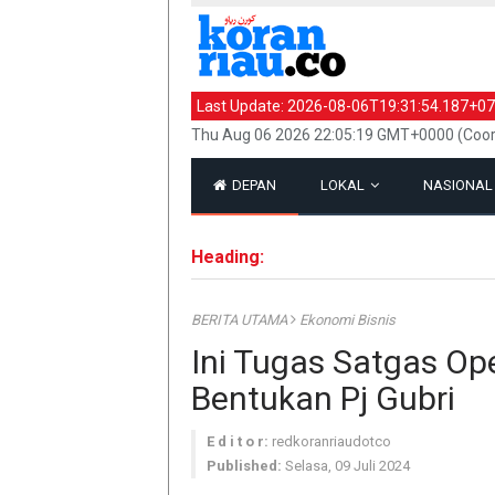
Last Update:
2026-08-06T19:31:54.187+07
Thu Aug 06 2026 22:05:19 GMT+0000 (Coor
DEPAN
LOKAL
NASIONA
Heading:
BERITA UTAMA
Ekonomi Bisnis
Ini Tugas Satgas Op
Bentukan Pj Gubri
E d i t o r:
redkoranriaudotco
Published:
Selasa, 09 Juli 2024