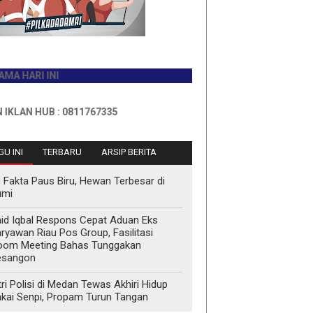
I INI
HUB : 0811767335
U INI
TERBARU
ARSIP BERITA
 Fakta Paus Biru, Hewan Terbesar di
umi
id Iqbal Respons Cepat Aduan Eks
ryawan Riau Pos Group, Fasilitasi
oom Meeting Bahas Tunggakan
esangon
tri Polisi di Medan Tewas Akhiri Hidup
kai Senpi, Propam Turun Tangan