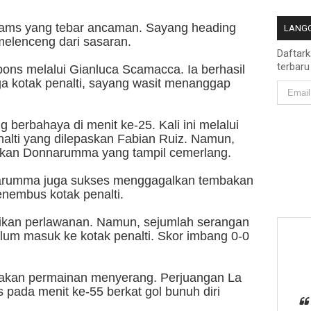
lliams yang tebar ancaman. Sayang heading
LANGG
elenceng dari sasaran.
Daftar
terbaru
pons melalui Gianluca Scamacca. Ia berhasil
a kotak penalti, sayang wasit menanggap
berbahaya di menit ke-25. Kali ini melalui
nalti yang dilepaskan Fabian Ruiz. Namun,
matkan Donnarumma yang tampil cemerlang.
arumma juga sukses menggagalkan tembakan
enembus kotak penalti.
ikan perlawanan. Namun, sejumlah serangan
um masuk ke kotak penalti. Skor imbang 0-0
gakan permainan menyerang. Perjuangan La
 pada menit ke-55 berkat gol bunuh diri