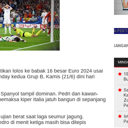
JADILAH PEMBACA PERTAMA HAR
INFO PEMASANGAN IKLAN 
MINGG
kan lolos ke babak 16 besar Euro 2024 usai
10
day kedua Grup B, Kamis (21/6) dini hari
B
Sa
, Spanyol tampil dominan. Pedri dan kawan-
Ka
emaksa kiper Italia jatuh bangun di sepanjang
Z
P
Is
ian berat saat laga seumur jagung.
Pa
dro di menit ketiga masih bisa ditepis