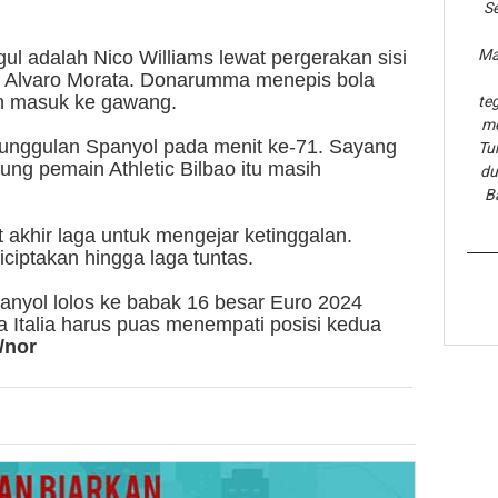
Se
Ma
l adalah Nico Williams lewat pergerakan sisi
l Alvaro Morata. Donarumma menepis bola
dan masuk ke gawang.
te
me
unggulan Spanyol pada menit ke-71. Sayang
Tu
ng pemain Athletic Bilbao itu masih
du
B
t akhir laga untuk mengejar ketinggalan.
iptakan hingga laga tuntas.
nyol lolos ke babak 16 besar Euro 2024
a Italia harus puas menempati posisi kedua
/nor