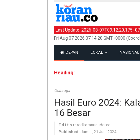
Last Update:
2026-08-07T09:12:20.175+07
Fri Aug 07 2026 07:14:20 GMT+0000 (Coord
DEPAN
LOKAL
NASIONA
Heading:
Olahraga
Hasil Euro 2024: Kal
16 Besar
E d i t o r:
redkoranriaudotco
Published:
Jumat, 21 Juni 2024