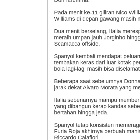
Donnarumma.
Pada menit ke-11 giliran Nico Wi
Williams di depan gawang masih m
Dua menit berselang, Italia meres
meraih umpan jauh Jorginho hingg
Scamacca offside.
Spanyol kembali mendapat peluang 
tembakan keras dari luar kotak pe
bola lagi-lagi masih bisa disela
Beberapa saat sebelumnya Donn
jarak dekat Alvaro Morata yang m
Italia sebenarnya mampu member
yang dibangun kerap kandas sebel
bertahan hingga jeda.
Spanyol tetap konsisten memera
Furia Roja akhirnya berbuah manis
Riccardo Calafiori.