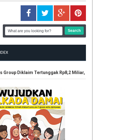
NDEX
roup Diklaim Tertunggak Rp8,2 Miliar, LBH Tuah Negeri Layangkan