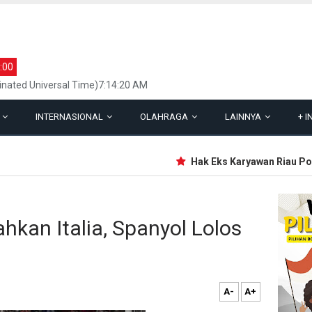
:00
inated Universal Time)7:14:20 AM
L
INTERNASIONAL
OLAHRAGA
LAINNYA
+
I
Hak Eks Karyawan Riau Pos G
ahkan Italia, Spanyol Lolos
A-
A+