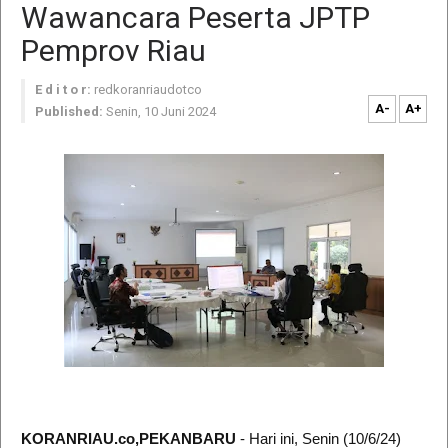
Wawancara Peserta JPTP
Pemprov Riau
E d i t o r:
redkoranriaudotco
A-
A+
Published:
Senin, 10 Juni 2024
KORANRIAU.co,PEKANBARU
- Hari ini, Senin (10/6/24)