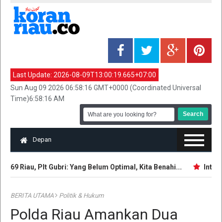
Last Update:
2026-08-09T13:00:19.665+07:00
Sun Aug 09 2026 06:58:16 GMT+0000 (Coordinated Universal
Time)6:58:16 AM
Depan
69 Riau, Plt Gubri: Yang Belum Optimal, Kita Benahi...
Intelije
BERITA UTAMA
Politik & Hukum
Polda Riau Amankan Dua