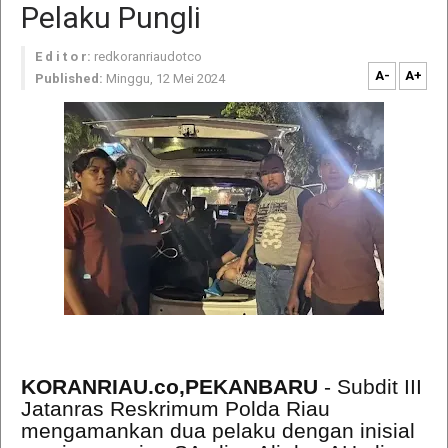
Pelaku Pungli
E d i t o r:
redkoranriaudotco
A-
A+
Published:
Minggu, 12 Mei 2024
KORANRIAU.co,
PEKANBARU
-
Subdit III
Jatanras Reskrimum Polda Riau
mengamankan dua pelaku dengan inisial