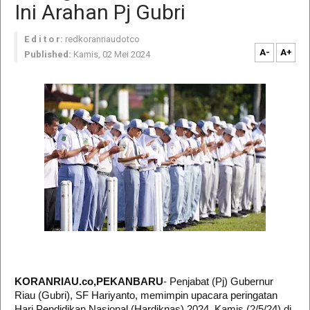
Ini Arahan Pj Gubri
E d i t o r:
redkoranriaudotco
A-
A+
Published:
Kamis, 02 Mei 2024
KORANRIAU.co,PEKANBARU
- Penjabat (Pj) Gubernur
Riau (Gubri), SF Hariyanto, memimpin upacara peringatan
Hari Pendidikan Nasional (Hardiknas) 2024, Kamis (2/5/24) di