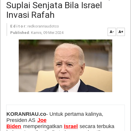
Suplai Senjata Bila Israel
Invasi Rafah
E d i t o r:
redkoranriaudotco
A-
A+
Published:
Kamis, 09 Mei 2024
KORANRIAU.co
- Untuk pertama kalinya,
Presiden AS
Joe
Biden
memperingatkan
Israel
secara terbuka