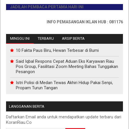
JADILAH PEMBACA PERTAMA HARI INI
INFO PEMASANGAN IKLAN HUB : 0811767335
MINGGU INI
TERBARU
ARSIP BERITA
10 Fakta Paus Biru, Hewan Terbesar di Bumi
Said Iqbal Respons Cepat Aduan Eks Karyawan Riau
Pos Group, Fasilitasi Zoom Meeting Bahas Tunggakan
Pesangon
Istri Polisi di Medan Tewas Akhiri Hidup Pakai Senpi,
Propam Turun Tangan
LANGGANAN BERITA
Daftarkan Email anda untuk mendapatkan update terbaru dari
KoranRiau.Co