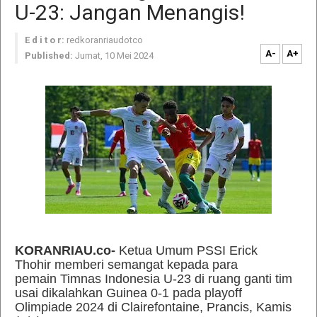
U-23: Jangan Menangis!
E d i t o r:
redkoranriaudotco
A-
A+
Published:
Jumat, 10 Mei 2024
KORANRIAU.co-
Ketua Umum PSSI Erick
Thohir memberi semangat kepada para
pemain Timnas Indonesia U-23 di ruang ganti tim
usai dikalahkan Guinea 0-1 pada playoff
Olimpiade 2024 di Clairefontaine, Prancis, Kamis