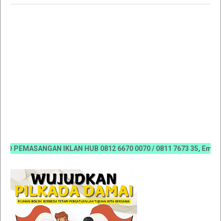
PEMASANGAN IKLAN HUB 0812 6670 0070 / 0811 7673 35, Email:kora