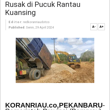
Rusak di Pucuk Rantau
Kuansing
E d i t o r:
redkoranriaudotco
A-
A+
Published:
Senin, 29 April 2024
KORANRIAU.co,PEKANBARU
-