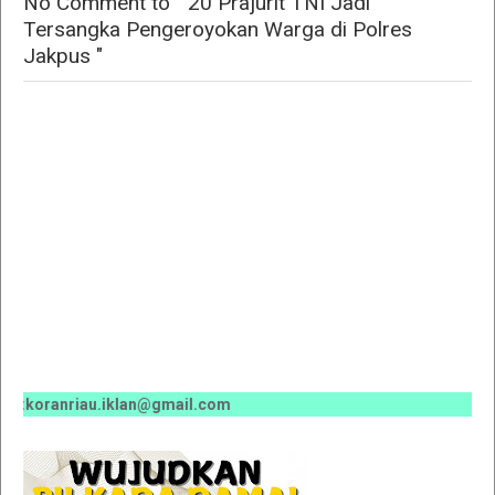
No Comment to " 20 Prajurit TNI Jadi
Tersangka Pengeroyokan Warga di Polres
Jakpus "
koranriau.iklan@gmail.com