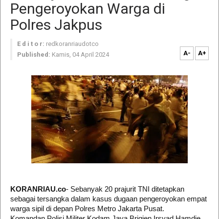
Pengeroyokan Warga di
Polres Jakpus
E d i t o r:
redkoranriaudotco
A-
A+
Published:
Kamis, 04 April 2024
KORANRIAU.co
- Sebanyak 20 prajurit TNI ditetapkan
sebagai tersangka dalam kasus dugaan pengeroyokan empat
warga sipil di depan Polres Metro Jakarta Pusat.
Komandan Polisi Militer Kodam Jaya Brigjen Irsyad Hamdie