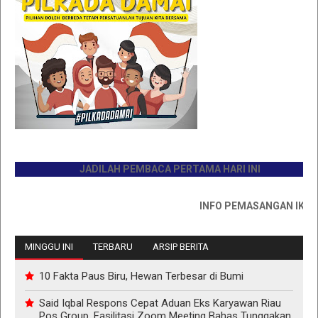
JADILAH PEMBACA PERTAMA HARI INI
INFO PEMASANGAN IKLAN HUB
MINGGU INI
TERBARU
ARSIP BERITA
10 Fakta Paus Biru, Hewan Terbesar di Bumi
Said Iqbal Respons Cepat Aduan Eks Karyawan Riau
Pos Group, Fasilitasi Zoom Meeting Bahas Tunggakan