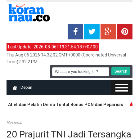
Last Update:
2026-08-06T19:31:54.187+07:00
Thu Aug 06 2026 14:32:02 GMT+0000 (Coordinated Universal
Time)2:32:2 PM
Depan
Atlet dan Pelatih Demo Tuntut Bonus PON dan Peparnas
Tan
Nasional
20 Prajurit TNI Jadi Tersangka