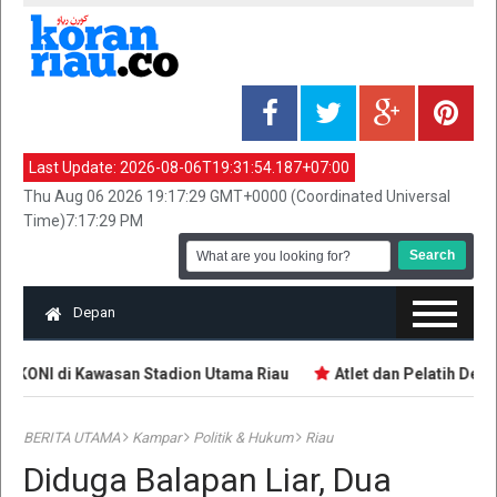
Last Update:
2026-08-06T19:31:54.187+07:00
Thu Aug 06 2026 19:17:29 GMT+0000 (Coordinated Universal
Time)7:17:29 PM
Depan
r KONI di Kawasan Stadion Utama Riau
Atlet dan Pelatih Demo
BERITA UTAMA
Kampar
Politik & Hukum
Riau
Diduga Balapan Liar, Dua