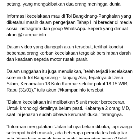
petang, yang mengakibatkan dua orang meninggal dunia.
Informasi kecelakaan mau di Tol Bangkinang-Pangkalan yang
diketahui masih dalam pengerjaan Tahap I ini beredar di media
sosial instragram dan group WhatsApp. Seperti yang dimuat
akun @kampar.info.
Dalam video yang diunggah akun tersebut, terlihat kondisi
beberapa orang korban kecelakaan tergelak bersimbah darah
dan keadaan sepeda motor rusak parah.
Dalam unggahan itu juga menuliskan, "telah terjadi kecelakaan
sore ini di Tol Bangkinang - Tanjung Alai, Tepatnya di Desa
Silam, Kecamatan 13 Koto Kampar sekitar pukul 18.15 WIB,
Rabu (31/01)," tulis akun @kampar.info tersebut.
"Dalam kecelakaan ini melibatkan 5 unit motor berceceran.
Untuk kronologi detailnya belum pasti. Kabarnya 2 orang MD,
saat ini jenazah sudah dibawa kerumah duka," terangnya.
"Informan mengatakan "Jalan tol nya belum dibuka, tapi warga
setempat boleh masuk, ada beberapa pemuda tes balap liar
min. Yang bisa masuk hanya mobil bermuatan besar (Mobil