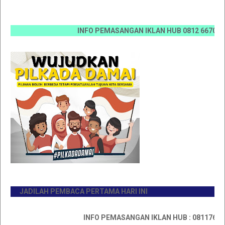
INFO PEMASANGAN IKLAN HUB 0812 6670 0070 / 0
JADILAH PEMBACA PERTAMA HARI INI
INFO PEMASANGAN IKLAN HUB : 0811767335