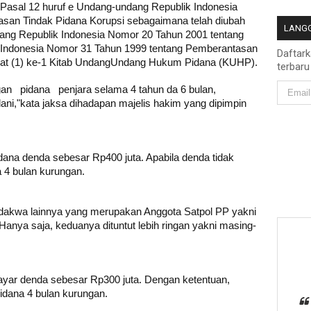
Pasal 12 huruf e
Undang-undang Republik Indonesia
san Tindak Pidana Korupsi sebagaimana telah diubah
LANGG
ng Republik Indonesia Nomor 20 Tahun 2001 tentang
Indonesia Nomor 31 Tahun 1999 tentang Pemberantasan
Daftar
ayat (1) ke-1 Kitab UndangUndang Hukum Pidana (KUHP).
terbaru
an pidana penjara selama 4 tahun da 6 bulan,
ani,"kata jaksa dihadapan majelis hakim yang dipimpin
ana denda sebesar Rp400 juta. Apabila denda tidak
a 4 bulan kurungan.
rdakwa lainnya yang merupakan Anggota Satpol PP yakni
 Hanya saja, keduanya dituntut lebih ringan yakni masing-
bayar denda sebesar Rp300 juta. Dengan ketentuan,
pidana 4 bulan kurungan.