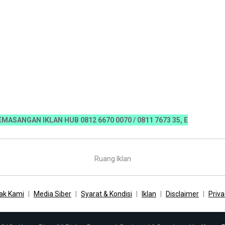
AN IKLAN HUB 0812 6670 0070 / 0811 7673 35, Email:koranriau.ik
Ruang Iklan
ak Kami
Media Siber
Syarat & Kondisi
Iklan
Disclaimer
Priva