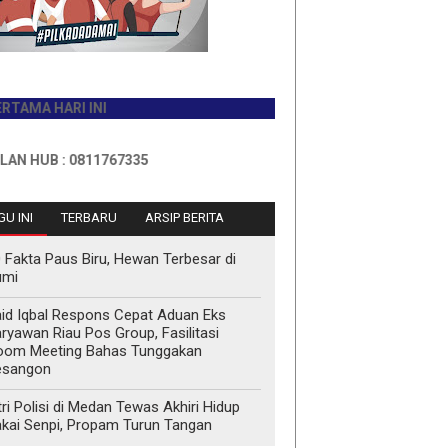
HARI INI
 : 0811767335
U INI
TERBARU
ARSIP BERITA
 Fakta Paus Biru, Hewan Terbesar di
umi
id Iqbal Respons Cepat Aduan Eks
ryawan Riau Pos Group, Fasilitasi
oom Meeting Bahas Tunggakan
esangon
tri Polisi di Medan Tewas Akhiri Hidup
kai Senpi, Propam Turun Tangan