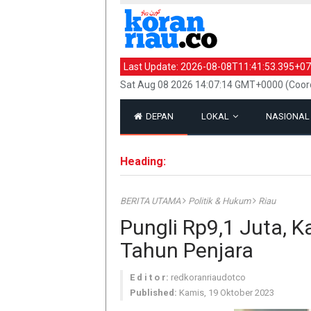
Last Update:
2026-08-08T11:41:53.395+07
Sat Aug 08 2026 14:07:14 GMT+0000 (Coord
DEPAN
LOKAL
NASIONA
Heading:
BERITA UTAMA
Politik & Hukum
Riau
Pungli Rp9,1 Juta, K
Tahun Penjara
E d i t o r:
redkoranriaudotco
Published:
Kamis, 19 Oktober 2023