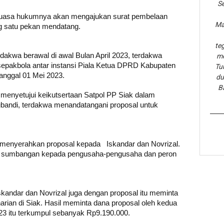
Se
i kuasa hukumnya akan mengajukan surat pembelaan
Ma
g satu pekan mendatang.
te
erdakwa berawal
di awal Bulan April 2023, terdakwa
me
epakbola antar instansi Piala Ketua DPRD Kabupaten
Tu
anggal 01 Mei 2023.
du
B
 menyetujui keikutsertaan Satpol PP Siak dalam
Subandi, terdakwa menandatangani proposal untuk
k menyerahkan proposal kepada Iskandar dan Novrizal.
a sumbangan kepada
pengusaha-pengusaha dan peron
skandar dan Novrizal juga dengan proposal itu meminta
arian di Siak. Hasil meminta dana proposal oleh kedua
2023 itu terkumpul sebanyak Rp9.190.000.