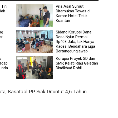
Tiri,
Pria Asal Sumut
iak
Ditemukan Tewas di
Kamar Hotel Teluk
Kuantan
ng
Sidang Korupsi Dana
ar
Desa Nyiur Permai
Rp408 Juta, tak Hanya
Kades, Bendahara juga
Bertanggungjawab
s
Korupsi Proyek SD dan
adap
SMP, Kejati Riau Geledah
tunda
Disdikbud Rohil
ta, Kasatpol PP Siak Dituntut 4,6 Tahun