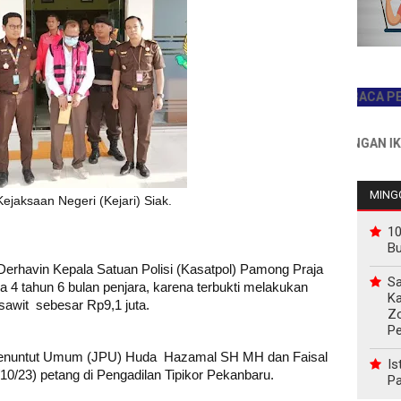
JADILAH PEMBACA PERTAMA 
INFO PEMASANGAN IKLAN HUB
MINGG
ejaksaan Negeri (Kejari) Siak.
10
B
erhavin Kepala Satuan Polisi (Kasatpol) Pamong Praja
Sa
a 4 tahun 6 bulan penjara, karena terbukti melakukan
Ka
sawit sebesar Rp9,1 juta.
Z
P
Penuntut Umum (JPU)
Huda Hazamal SH MH dan Faisal
Is
10/23) petang di Pengadilan Tipikor Pekanbaru.
Pa