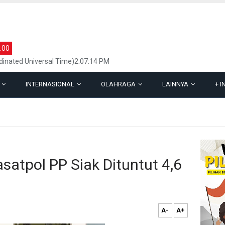
:00
inated Universal Time)2:07:14 PM
L
INTERNASIONAL
OLAHRAGA
LAINNYA
+
I
asatpol PP Siak Dituntut 4,6
A-
A+