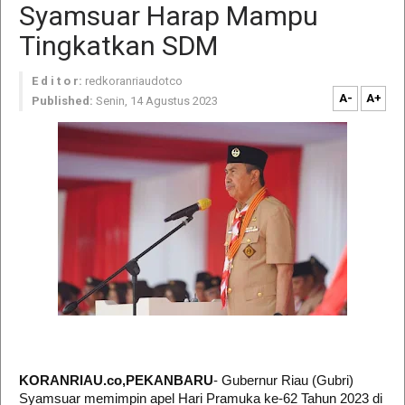
Syamsuar Harap Mampu
Tingkatkan SDM
E d i t o r:
redkoranriaudotco
A-
A+
Published:
Senin, 14 Agustus 2023
KORANRIAU.co,PEKANBARU
- Gubernur Riau (Gubri)
Syamsuar memimpin apel Hari Pramuka ke-62 Tahun 2023 di