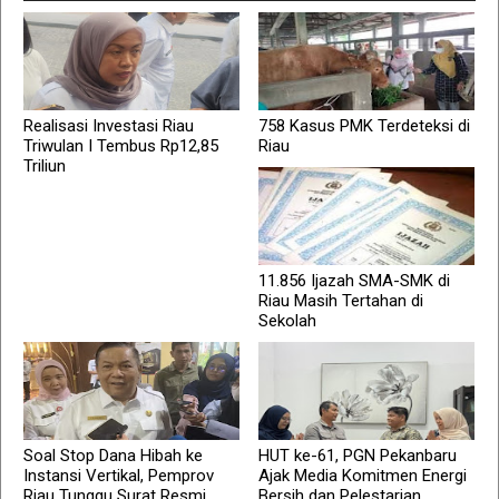
Realisasi Investasi Riau
758 Kasus PMK Terdeteksi di
Triwulan I Tembus Rp12,85
Riau
Triliun
11.856 Ijazah SMA-SMK di
Riau Masih Tertahan di
Sekolah
Soal Stop Dana Hibah ke
HUT ke-61, PGN Pekanbaru
Instansi Vertikal, Pemprov
Ajak Media Komitmen Energi
Riau Tunggu Surat Resmi
Bersih dan Pelestarian