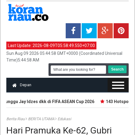
Last Update:
2026-08-09T05:58:49.550+07:00
Sun Aug 09 2026 05:44:58 GMT+0000 (Coordinated Universal
Time)5:44:58 AM
Depan
Tunggu Jay Idzes dkk di FIFA ASEAN Cup 2026
143 Hotspot Terd
Berita Riau
BERITA UTAMA
Edukasi
Hari Pramuka Ke-62, Gubri