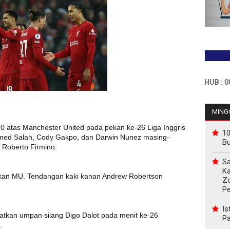
INFO PEMASANGAN IKLAN HUB : 0811767
MINGG
-0 atas Manchester United pada pekan ke-26 Liga Inggris
10
ohamed Salah, Cody Gakpo, dan Darwin Nunez masing-
B
i Roberto Firmino.
Sa
Ka
ekan MU. Tendangan kaki kanan Andrew Robertson
Z
P
Is
kan umpan silang Digo Dalot pada menit ke-26
Pa
.