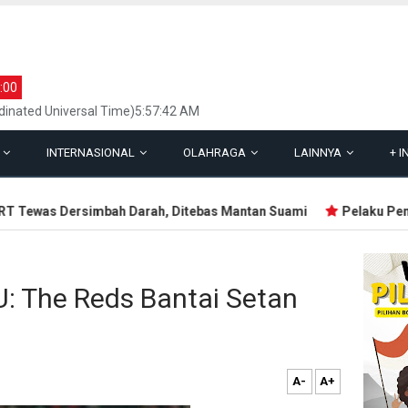
:00
inated Universal Time)5:57:42 AM
L
INTERNASIONAL
OLAHRAGA
LAINNYA
+
I
Tewas Dersimbah Darah, Ditebas Mantan Suami
Pelaku Penemba
U: The Reds Bantai Setan
A-
A+