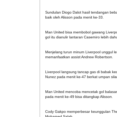
Sundulan Diogo Dalot hasil tendangan beba
baik oleh Alisson pada menit ke-33.
Man United bisa membobol gawang Liverpoo
gol itu dianulir lantaran Casemiro lebih dahu
Menjelang turun minum Liverpool unggul le
memanfaatkan assist Andrew Robertson.
Liverpool langsung tancap gas di babak 
Nunez pada menit ke-47 berkat umpan silan
Man United mencoba mencetak gol balasan. T
pada menit ke-49 bisa ditangkap Alisson.
Cody Gakpo memperbesar keunggulan The 
Mohamed Salah.