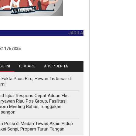
JADILAH PEMBACA PERTAMA HARI INI
335
U INI
TERBARU
ARSIP BERITA
 Fakta Paus Biru, Hewan Terbesar di
umi
id Iqbal Respons Cepat Aduan Eks
ryawan Riau Pos Group, Fasilitasi
oom Meeting Bahas Tunggakan
esangon
tri Polisi di Medan Tewas Akhiri Hidup
kai Senpi, Propam Turun Tangan