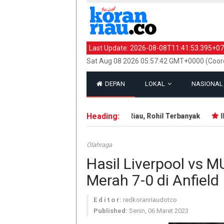
Last Update:
2026-08-08T11:41:53.395+07
Sat Aug 08 2026 05:57:42 GMT+0000 (Coord
DEPAN
LOKAL
NASIONA
Heading:
143 Hotspot Terdeteksi di Riau, Rohil Terbanyak
IRT 
Olahraga
Hasil Liverpool vs M
Merah 7-0 di Anfield
E d i t o r:
redkoranriaudotco
Published:
Senin, 06 Maret 2023