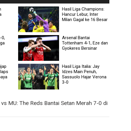
m
Hasil Liga Champions:
a
Hancur Lebur, Inter
Milan Gagal ke 16 Besar
-0,
Arsenal Bantai
iga
Tottenham 4-1, Eze dan
Gyokeres Bersinar
ijap
Hasil Liga Italia: Jay
laps
Idzes Main Penuh,
baya
Sassuolo Hajar Verona
3-0
 vs MU: The Reds Bantai Setan Merah 7-0 di