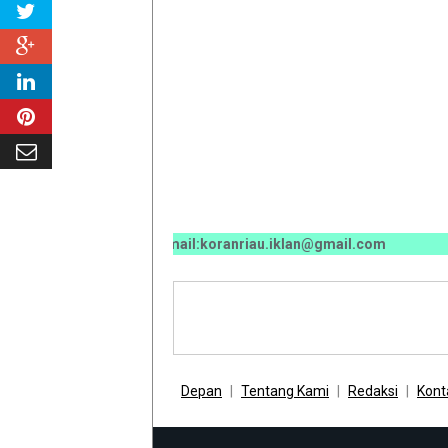
 0811 7673 35, Email:koranriau.iklan@gmail.com
Depan
Tentang Kami
Redaksi
Kont