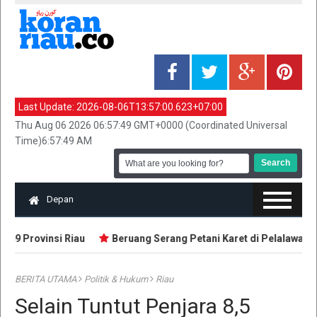
Last Update:
2026-08-06T13:57:00.623+07:00
Thu Aug 06 2026 06:57:49 GMT+0000 (Coordinated Universal
Time)6:57:49 AM
Depan
 Provinsi Riau
Beruang Serang Petani Karet di Pelalawan
BERITA UTAMA
Politik & Hukum
Riau
Selain Tuntut Penjara 8,5