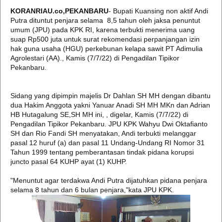
KORANRIAU.co,PEKANBARU
- Bupati Kuansing non aktif Andi
Putra dituntut penjara selama 8,5 tahun oleh jaksa penuntut
umum (JPU) pada KPK RI, karena terbukti menerima uang
suap Rp500 juta untuk surat rekomendasi perpanjangan izin
hak guna usaha (HGU) perkebunan kelapa sawit PT Adimulia
Agrolestari (AA)., Kamis (7/7/22) di Pengadilan Tipikor
Pekanbaru.
Sidang yang dipimpin majelis Dr Dahlan SH MH dengan dibantu
dua Hakim Anggota yakni Yanuar Anadi SH MH MKn dan Adrian
HB Hutagalung SE,SH MH ini, , digelar, Kamis (7/7/22) di
Pengadilan Tipikor Pekanbaru. JPU KPK Wahyu Dwi Oktafianto
SH dan Rio Fandi SH menyatakan, Andi terbukti melanggar
pasal 12 huruf (a) dan pasal 11 Undang-Undang RI Nomor 31
Tahun 1999 tentang pemberantasan tindak pidana korupsi
juncto pasal 64 KUHP ayat (1) KUHP.
"Menuntut agar terdakwa Andi Putra dijatuhkan pidana penjara
selama 8 tahun dan 6 bulan penjara,"kata JPU KPK.