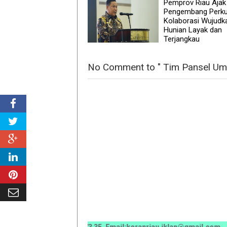
Pemprov Riau Ajak
Pengembang Perku
Kolaborasi Wujudk
Hunian Layak dan
Terjangkau
No Comment to " Tim Pansel U
0 0070 / 0811 7673 35, Email:koranriau.iklan@gmail.com