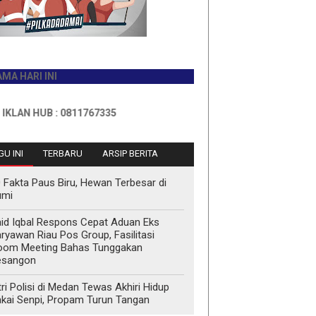
I INI
HUB : 0811767335
U INI
TERBARU
ARSIP BERITA
 Fakta Paus Biru, Hewan Terbesar di
umi
id Iqbal Respons Cepat Aduan Eks
ryawan Riau Pos Group, Fasilitasi
oom Meeting Bahas Tunggakan
esangon
tri Polisi di Medan Tewas Akhiri Hidup
kai Senpi, Propam Turun Tangan