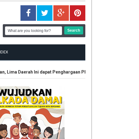
NDEX
ima Daerah Ini dapat Penghargaan Plt Gubri SF Hariyanto
HUT