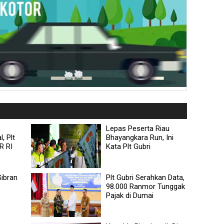
Lepas Peserta Riau
, Plt
Bhayangkara Run, Ini
R RI
Kata Plt Gubri
ibran
Plt Gubri Serahkan Data,
98.000 Ranmor Tunggak
Pajak di Dumai