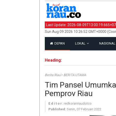
Last Update:
2026-08-09T13:00:19.665+07
Sun Aug 09 2026 10:26:52 GMT+0000 (Coor
DEPAN
LOKAL
NASIONA
Heading:
Berita Riau
BERITA UTAMA
Tim Pansel Umumka
Pemprov Riau
E d i t o r:
redkoranriaudotco
Published:
Senin, 07 Februari 2022