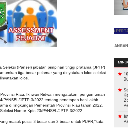
JADILAH PEMBACA PERTAMA HAR
INFO PEMASANGAN IKLAN 
MINGG
ia Seleksi (Pansel) jabatan pimpinan tinggi pratama (JPTP)
mumkan tiga besar pelamar yang dinyatakan lolos seleksi
10
inyatakan lolos.
B
Sa
Provinsi Riau, Ikhwan Ridwan mengatakan, pengumuman
Ka
4/PANSEL/JPTP-3/2022 tentang penetapan hasil akhir
Z
P
atama di lingkungan Pemerintah Provinsi Riau tahun 2022.
 Seleksi Nomor Kpts.23/PANSEL/JPTP-3/2022.
Is
Pa
yang masuk posisi 3 besar dan 2 besar untuk PUPR,"kata