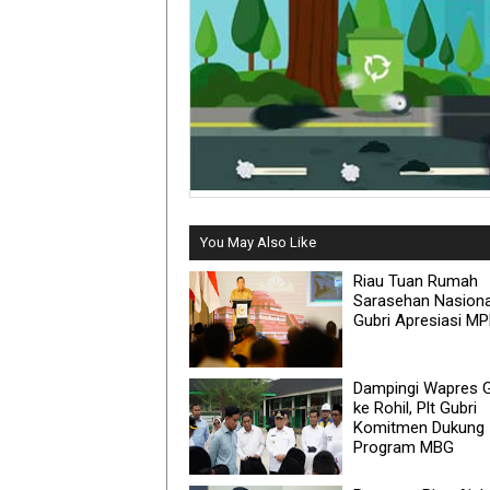
You May Also Like
Riau Tuan Rumah
Sarasehan Nasional
Gubri Apresiasi MP
Dampingi Wapres G
ke Rohil, Plt Gubri
Komitmen Dukung
Program MBG