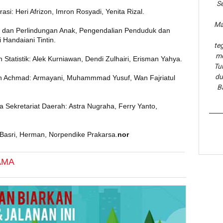
Se
si: Heri Afrizon, Imron Rosyadi, Yenita Rizal.
Ma
dan Perlindungan Anak, Pengendalian Penduduk dan
 Handaiani Tintin.
te
me
 Statistik: Alek Kurniawan, Dendi Zulhairi, Erisman Yahya.
Tu
du
in Achmad: Armayani, Muhammmad Yusuf, Wan Fajriatul
B
 Sekretariat Daerah: Astra Nugraha, Ferry Yanto,
 Basri, Herman, Norpendike Prakarsa.
nor
AMA