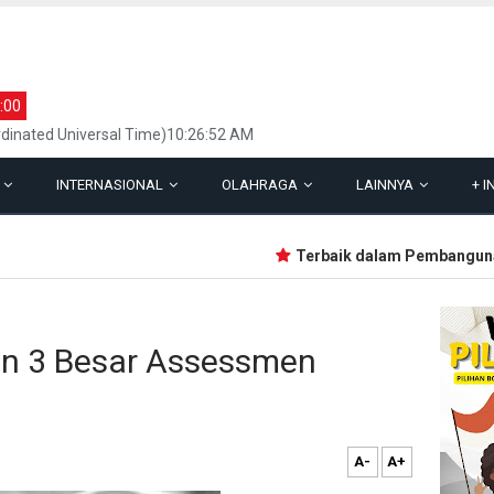
:00
dinated Universal Time)10:26:52 AM
L
INTERNASIONAL
OLAHRAGA
LAINNYA
+
I
Terbaik dalam Pembangunan, L
n 3 Besar Assessmen
A-
A+