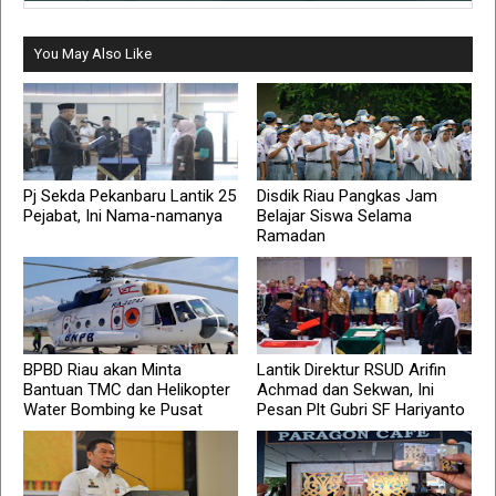
You May Also Like
Pj Sekda Pekanbaru Lantik 25
Disdik Riau Pangkas Jam
Pejabat, Ini Nama-namanya
Belajar Siswa Selama
Ramadan
BPBD Riau akan Minta
Lantik Direktur RSUD Arifin
Bantuan TMC dan Helikopter
Achmad dan Sekwan, Ini
Water Bombing ke Pusat
Pesan Plt Gubri SF Hariyanto