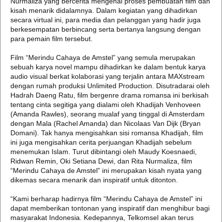
Nurmaliza yang bercerita mengenai proses pembuatan film dan
kisah menarik didalamnya. Dalam kegiatan yang dihadirkan
secara virtual ini, para media dan pelanggan yang hadir juga
berkesempatan berbincang serta bertanya langsung dengan
para pemain film tersebut.
Film “Merindu Cahaya de Amstel” yang semula merupakan
sebuah karya novel mampu dihadirkan ke dalam bentuk karya
audio visual berkat kolaborasi yang terjalin antara MAXstream
dengan rumah produksi Unlimited Production. Disutradarai oleh
Hadrah Daeng Ratu, film bergenre drama romansa ini berkisah
tentang cinta segitiga yang dialami oleh Khadijah Venhoveen
(Amanda Rawles), seorang mualaf yang tinggal di Amsterdam
dengan Mala (Rachel Amanda) dan Nicolaas Van Dijk (Bryan
Domani). Tak hanya mengisahkan sisi romansa Khadijah, film
ini juga mengisahkan cerita perjuangan Khadijah sebelum
menemukan Islam. Turut dibintangi oleh Maudy Koesnaedi,
Ridwan Remin, Oki Setiana Dewi, dan Rita Nurmaliza, film
“Merindu Cahaya de Amstel” ini merupakan kisah nyata yang
dikemas secara menarik dan inspiratif untuk ditonton.
“Kami berharap hadirnya film “Merindu Cahaya de Amstel” ini
dapat memberikan tontonan yang inspiratif dan menghibur bagi
masyarakat Indonesia. Kedepannya, Telkomsel akan terus