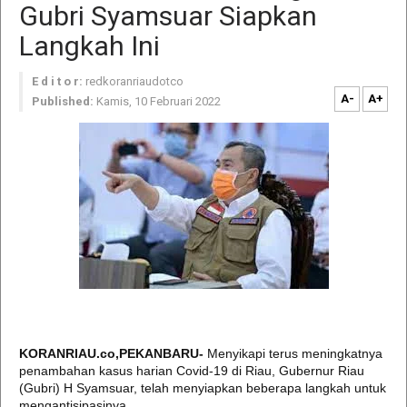
Gubri Syamsuar Siapkan
Langkah Ini
E d i t o r:
redkoranriaudotco
A-
A+
Published:
Kamis, 10 Februari 2022
KORANRIAU.co,PEKANBARU-
Menyikapi terus meningkatnya
penambahan kasus harian Covid-19 di Riau, Gubernur Riau
(Gubri) H Syamsuar, telah menyiapkan beberapa langkah untuk
mengantisipasinya.