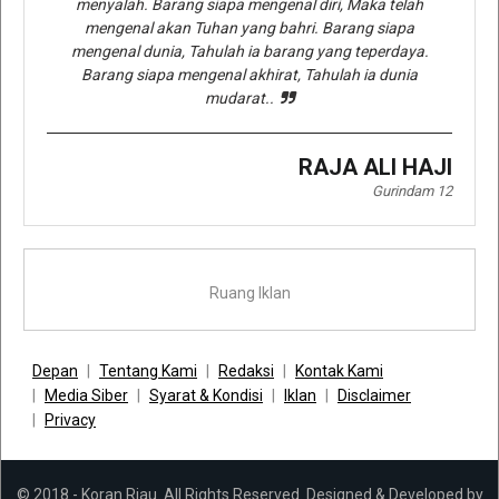
menyalah. Barang siapa mengenal diri, Maka telah
mengenal akan Tuhan yang bahri. Barang siapa
mengenal dunia, Tahulah ia barang yang teperdaya.
Barang siapa mengenal akhirat, Tahulah ia dunia
mudarat..
RAJA ALI HAJI
Gurindam 12
Ruang Iklan
Depan
Tentang Kami
Redaksi
Kontak Kami
Media Siber
Syarat & Kondisi
Iklan
Disclaimer
Privacy
© 2018 - Koran Riau. All Rights Reserved. Designed & Developed by