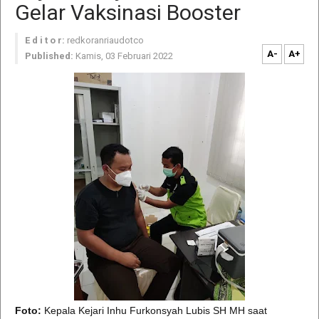
Gelar Vaksinasi Booster
E d i t o r:
redkoranriaudotco
A-
A+
Published:
Kamis, 03 Februari 2022
Foto:
Kepala Kejari Inhu Furkonsyah Lubis SH MH saat