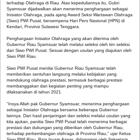
terhadap Olahraga di Riau. Atas kepeduliannya itu, Gubri
Syamsuar dijadwalkan akan menerima penghargaan sebagai
Inisiator Olahraga, pada ajang Award Seksi Wartawan Olahraga
(Siwo) PWI Pusat, bersempena Hari Pers Nasional (HPN) di
Kendari, Provinsi Sulawesi Tenggara.
Penghargaan Inisiator Olahraga yang akan diterima oleh
Gubernur Riau Syamsuar telah melalui seleksi oleh tim seleksi
dari Siwo PWI Pusat. Sesuai dengan usulan yang diajukan oleh
Siwo PWI Riau.
Siwo PWI Pusat menilai Gubernur Riau Syamsuar telah
memberikan sentuhan langsung melalui kebijakan yang
mendukung olahraga prestasi, termasuk berbagai prestasi
membanggakan dan kegiatan penting yang mampu
dilaksanakan di tahun 2021.
“Insya Allah pak Gubernur Syamsuar, menerima penghargaan
sebagai Inisiator Olahraga bersama beberapa Gubernur
lainnya. Dari hasil penjaringan dan seleksi melalui usulan yang
kita ajukan, panitia Siwo PWI Pusat telah menerima berbagai
prestasi dan dukungan yang diberikan oleh Gubernur Riau,
terhadap perkembangan olahraga di Provinsi Riau,” ujar Ketua
Siwo PWI Riau, Raja Isyam Azwar, didampingi oleh Sekretaris