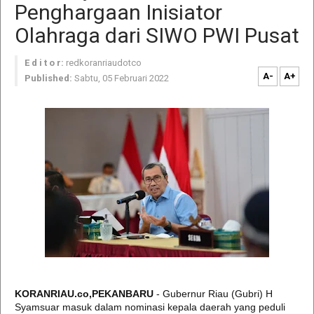
Penghargaan Inisiator
Olahraga dari SIWO PWI Pusat
E d i t o r:
redkoranriaudotco
A-
A+
Published:
Sabtu, 05 Februari 2022
KORANRIAU.co,PEKANBARU
- Gubernur Riau (Gubri) H
Syamsuar masuk dalam nominasi kepala daerah yang peduli