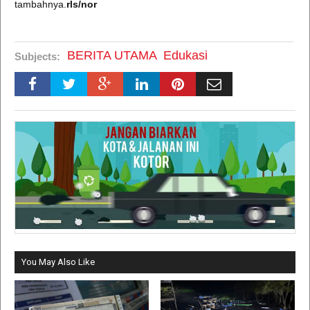
tambahnya.
rls/nor
BERITA UTAMA
Edukasi
Subjects:
You May Also Like