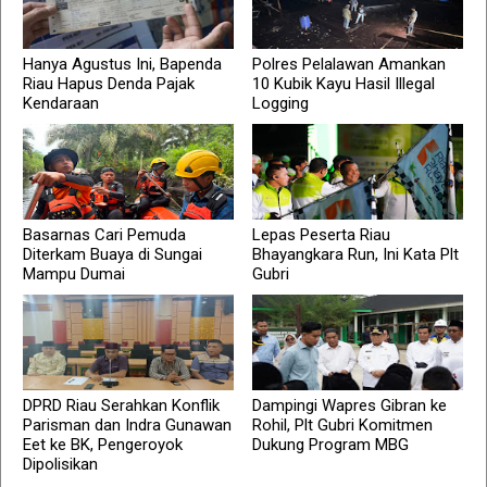
Hanya Agustus Ini, Bapenda
Polres Pelalawan Amankan
Riau Hapus Denda Pajak
10 Kubik Kayu Hasil Illegal
Kendaraan
Logging
Basarnas Cari Pemuda
Lepas Peserta Riau
Diterkam Buaya di Sungai
Bhayangkara Run, Ini Kata Plt
Mampu Dumai
Gubri
DPRD Riau Serahkan Konflik
Dampingi Wapres Gibran ke
Parisman dan Indra Gunawan
Rohil, Plt Gubri Komitmen
Eet ke BK, Pengeroyok
Dukung Program MBG
Dipolisikan