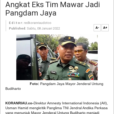
Angkat Eks Tim Mawar Jadi
Pangdam Jaya
E d i t o r:
redkoranriaudotco
A-
A+
Published:
Sabtu, 08 Januari 2022
Foto:
Pangdam Jaya Mayor Jenderal Untung
Budiharto
KORANRIAU.co-
Direktur Amnesty International Indonesia (AII),
Usman Hamid mengkritik Panglima TNI Jendral Andika Perkasa
yang menunjuk Mayor Jenderal Untung Budiharto menjadi