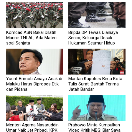
Komcad ASN Bakal Dilatih
Bripda DP Tewas Dianiaya
Marinir TNI AL, Ada Materi
Senior, Keluarga Desak
soal Senjata
Hukuman Seumur Hidup
Yusril: Brimob Aniaya Anak di
Mantan Kapolres Bima Kota
Maluku Harus Diproses Etik
Tulis Surat, Bantah Terima
dan Pidana
Jatah Bandar
Menteri Agama Nasaruddin
Prabowo Minta Kumpulkan
Umar Naik Jet Pribadi, KPK
Video Kritik MBG: Biar Saya