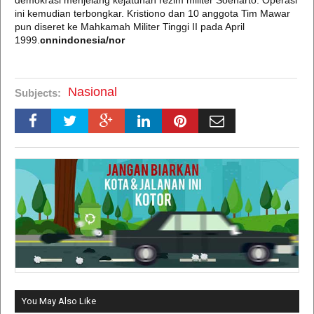
demokrasi menjelang kejatuhan rezim militer Soeharto. Operasi
ini kemudian terbongkar. Kristiono dan 10 anggota Tim Mawar
pun diseret ke Mahkamah Militer Tinggi II pada April
1999.
cnnindonesia/nor
Nasional
Subjects:
You May Also Like