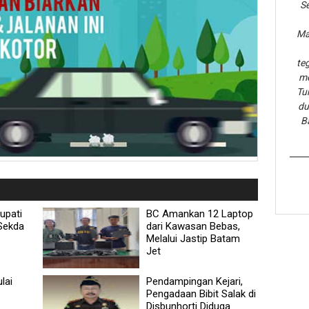
Se
Ma
te
me
Tu
du
B
upati
BC Amankan 12 Laptop
 Sekda
dari Kawasan Bebas,
Melalui Jastip Batam
Jet
lai
Pendampingan Kejari,
Pengadaan Bibit Salak di
Disbunhorti Diduga