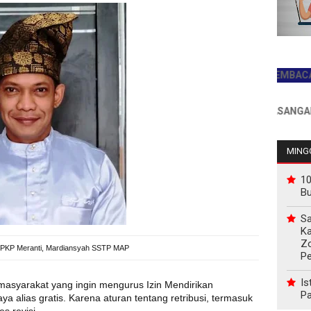
JADILAH PEMBACA PERT
INFO PEMASANGAN IKLAN
MINGG
10
B
Sa
Ka
Z
PKP Meranti, Mardiansyah SSTP MAP
P
Is
masyarakat yang ingin mengurus Izin Mendirikan
Pa
ya alias gratis. Karena aturan tentang retribusi, termasuk