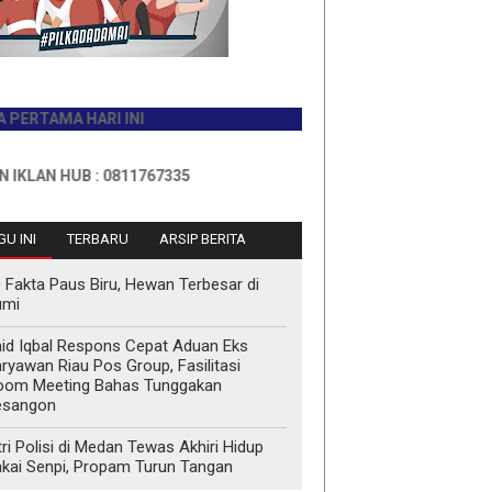
AMA HARI INI
 HUB : 0811767335
U INI
TERBARU
ARSIP BERITA
 Fakta Paus Biru, Hewan Terbesar di
umi
id Iqbal Respons Cepat Aduan Eks
ryawan Riau Pos Group, Fasilitasi
oom Meeting Bahas Tunggakan
esangon
tri Polisi di Medan Tewas Akhiri Hidup
kai Senpi, Propam Turun Tangan