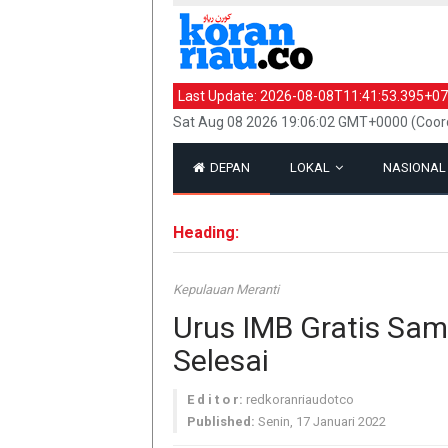
Last Update:
2026-08-08T11:41:53.395+07
Sat Aug 08 2026 19:06:02 GMT+0000 (Coord
DEPAN
LOKAL
NASIONA
Heading:
Kepulauan Meranti
Urus IMB Gratis Samp
Selesai
E d i t o r:
redkoranriaudotco
Published:
Senin, 17 Januari 2022