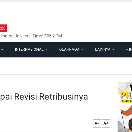
:00
inated Universal Time)7:06:2 PM
L
INTERNASIONAL
OLAHRAGA
LAINNYA
+
I
ai Revisi Retribusinya
A-
A+