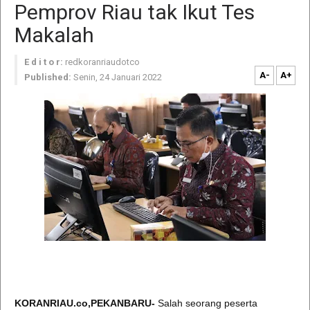
Pemprov Riau tak Ikut Tes
Makalah
E d i t o r:
redkoranriaudotco
A-
A+
Published:
Senin, 24 Januari 2022
KORANRIAU.co,PEKANBARU-
Salah seorang peserta