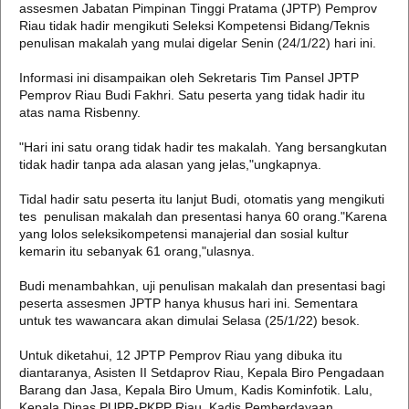
assesmen Jabatan Pimpinan Tinggi Pratama (JPTP) Pemprov
Riau tidak hadir mengikuti Seleksi Kompetensi Bidang/Teknis
penulisan makalah yang mulai digelar Senin (24/1/22) hari ini.
Informasi ini disampaikan oleh Sekretaris Tim Pansel JPTP
Pemprov Riau Budi Fakhri. Satu peserta yang tidak hadir itu
atas nama Risbenny.
"Hari ini satu orang tidak hadir tes makalah. Yang bersangkutan
tidak hadir tanpa ada alasan yang jelas,"ungkapnya.
Tidal hadir satu peserta itu lanjut Budi, otomatis yang mengikuti
tes penulisan makalah dan presentasi hanya 60 orang."Karena
yang lolos seleksikompetensi manajerial dan sosial kultur
kemarin itu sebanyak 61 orang,"ulasnya.
Budi menambahkan, uji penulisan makalah dan presentasi bagi
peserta assesmen JPTP hanya khusus hari ini. Sementara
untuk tes wawancara akan dimulai Selasa (25/1/22) besok.
Untuk diketahui, 12 JPTP Pemprov Riau yang dibuka itu
diantaranya, Asisten II Setdaprov Riau, Kepala Biro Pengadaan
Barang dan Jasa, Kepala Biro Umum, Kadis Kominfotik. Lalu,
Kepala Dinas PUPR-PKPP Riau, Kadis Pemberdayaan