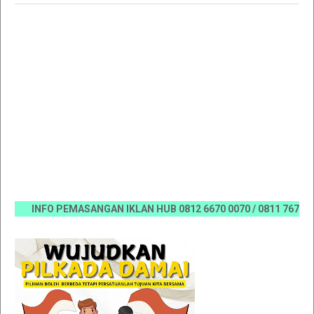
INFO PEMASANGAN IKLAN HUB 0812 6670 0070 / 0811 7673 35, Em