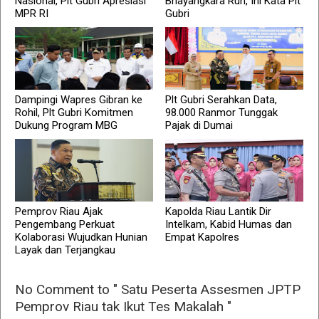
Nasional, Plt Gubri Apresiasi
Bhayangkara Run, Ini Kata Plt
MPR RI
Gubri
Dampingi Wapres Gibran ke
Plt Gubri Serahkan Data,
Rohil, Plt Gubri Komitmen
98.000 Ranmor Tunggak
Dukung Program MBG
Pajak di Dumai
Pemprov Riau Ajak
Kapolda Riau Lantik Dir
Pengembang Perkuat
Intelkam, Kabid Humas dan
Kolaborasi Wujudkan Hunian
Empat Kapolres
Layak dan Terjangkau
No Comment to " Satu Peserta Assesmen JPTP
Pemprov Riau tak Ikut Tes Makalah "