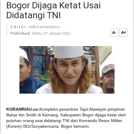
Bogor Dijaga Ketat Usai
Didatangi TNI
E d i t o r:
redkoranriaudotco
A-
A+
Published:
Sabtu, 01 Januari 2022
KORANRIAU.co-
Kompleks pesantren Tajul Alawiyyin pimpinan
Bahar bin Smith di Kemang, Kabupaten Bogor dijaga ketat oleh
puluhan orang usai didatangi TNI dari Komando Resor Militer
(Korem) 061/Suryakencana, Bogor kemarin.