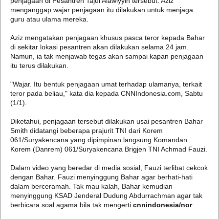
penjagaan di Pesantren Tajul Alawiyyin tersebut. Aziz
menganggap wajar penjagaan itu dilakukan untuk menjaga
guru atau ulama mereka.
Aziz mengatakan penjagaan khusus pasca teror kepada Bahar
di sekitar lokasi pesantren akan dilakukan selama 24 jam.
Namun, ia tak menjawab tegas akan sampai kapan penjagaan
itu terus dilakukan.
"Wajar. Itu bentuk penjagaan umat terhadap ulamanya, terkait
teror pada beliau," kata dia kepada CNNIndonesia.com, Sabtu
(1/1).
Diketahui, penjagaan tersebut dilakukan usai pesantren Bahar
Smith didatangi beberapa prajurit TNI dari Korem
061/Suryakencana yang dipimpinan langsung Komandan
Korem (Danrem) 061/Suryakencana Brigjen TNI Achmad Fauzi.
Dalam video yang beredar di media sosial, Fauzi terlibat cekcok
dengan Bahar. Fauzi menyinggung Bahar agar berhati-hati
dalam berceramah. Tak mau kalah, Bahar kemudian
menyinggung KSAD Jenderal Dudung Abdurrachman agar tak
berbicara soal agama bila tak mengerti.
cnnindonesia/nor