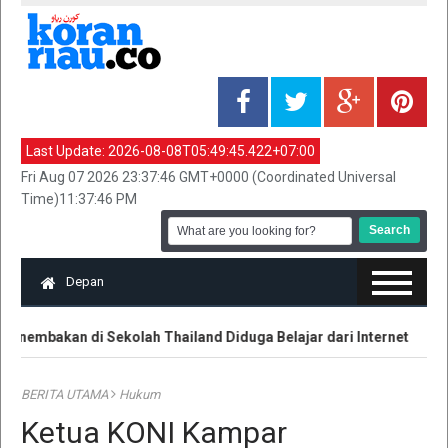
Last Update:
2026-08-08T05:49:45.422+07:00
Fri Aug 07 2026 23:37:46 GMT+0000 (Coordinated Universal
Time)11:37:46 PM
Depan
nembakan di Sekolah Thailand Diduga Belajar dari Internet
Ko
BERITA UTAMA
Hukum
Ketua KONI Kampar