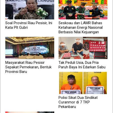
Soal Provinsi Riau Pesisir, Ini
Seskoau dan LAMR Bahas
Kata Plt Gubri
Ketahanan Energi Nasional
Berbasis Nilai Kejuangan
Masyarakat Riau Pesisir
Tak Peduli Usia, Dua Pria
Sepakat Pemekaran, Bentuk
Paruh Baya Ini Edarkan Sabu
Provinsi Baru
Polisi Sikat Dua Sindikat
Curanmor di 7 TKP
Pekanbaru