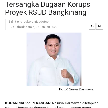
Tersangka Dugaan Korupsi
Proyek RSUD Bangkinang
E d i t o r:
redkoranriaudotco
A-
A+
Published:
Kamis, 27 Januari 2022
Foto:
Surya Darmawan.
KORANRIAU.co,PEKANBARU-
Surya Darmawan ditetapkan
sebagai tersangka dugaan korupsi pembangunan ruang