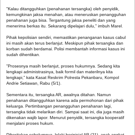
"Kalau ditangguhkan (penahanan tersangka) oleh penyidik,
kemungkinan jaksa menahan, atau meneruskan penangguhan
penahanan juga bisa. Tergantung jaksa peneliti dan yang
menerima berkas itu. Sekarang dipelajari dulu," imbuh Marel.
Pihak kepolisian sendiri, memastikan penanganan kasus cabul
ini masih akan terus berlanjut. Meskipun pihak tersangka dan
korban sudah berdamai. Polisi membantah informasi kasus ini
sudah dihentikan.
"Prosesnya masih berlanjut, proses hukumnya. Sedang kita
lengkapi administrasinya, baik formil dan materilnya kita
lengkapi," kata Kasat Reskrim Polresta Pekanbaru, Kompol
Andrie Setiawan, Rabu (5/1).
Sementara itu, tersangka AR, awalnya ditahan. Namun
penahanan ditangguhkan karena ada permohonan dari pihak
keluarga. Pertimbangan penangguhan penahanan lagi,
tersangka tidak melarikan diri. Sampai saat ini, dia juga masih
dikenakan wajib lapor. Menurut penyidik, tersangka kooperatif
menjalani proses hukum.
Diberitakan sebelumnya, lelaki berinisial AR (21), anak angkat