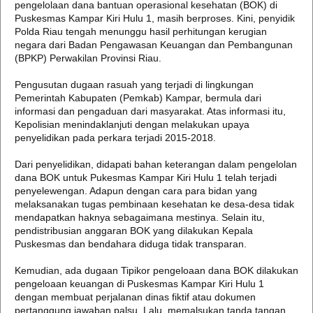
pengelolaan dana bantuan operasional kesehatan (BOK) di
Puskesmas Kampar Kiri Hulu 1, masih berproses. Kini, penyidik
Polda Riau tengah menunggu hasil perhitungan kerugian
negara dari Badan Pengawasan Keuangan dan Pembangunan
(BPKP) Perwakilan Provinsi Riau.
Pengusutan dugaan rasuah yang terjadi di lingkungan
Pemerintah Kabupaten (Pemkab) Kampar, bermula dari
informasi dan pengaduan dari masyarakat. Atas informasi itu,
Kepolisian menindaklanjuti dengan melakukan upaya
penyelidikan pada perkara terjadi 2015-2018.
Dari penyelidikan, didapati bahan keterangan dalam pengelolan
dana BOK untuk Pukesmas Kampar Kiri Hulu 1 telah terjadi
penyelewengan. Adapun dengan cara para bidan yang
melaksanakan tugas pembinaan kesehatan ke desa-desa tidak
mendapatkan haknya sebagaimana mestinya. Selain itu,
pendistribusian anggaran BOK yang dilakukan Kepala
Puskesmas dan bendahara diduga tidak transparan.
Kemudian, ada dugaan Tipikor pengeloaan dana BOK dilakukan
pengeloaan keuangan di Puskesmas Kampar Kiri Hulu 1
dengan membuat perjalanan dinas fiktif atau dokumen
pertanggung jawaban palsu. Lalu, memalsukan tanda tangan