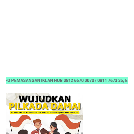
O PEMASANGAN IKLAN HUB 0812 6670 0070 / 0811 7673 35, Email:ko