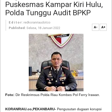
Puskesmas Kampar Kiri Hulu,
Polda Tunggu Audit BPKP
E d i t o r:
redkoranriaudotco
A-
A+
Published:
Selasa, 18 Januari 2022
Foto:
Dir Reskrimsus Polda Riau Kombes Pol Ferry Irawan.
KORANRIAU.co,PEKANBARU-
Pengusutan dugaan korupsi