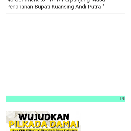
Penahanan Bupati Kuansing Andi Putra "
INFO PEMA