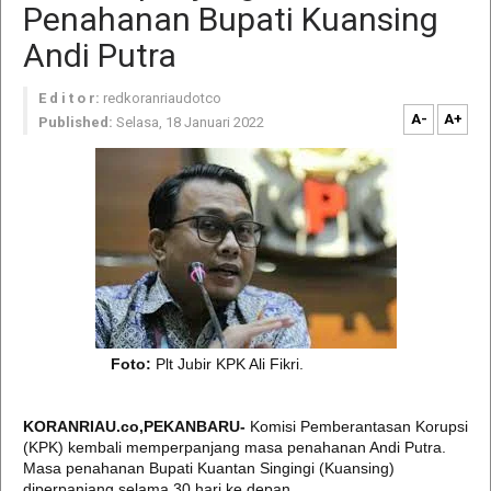
Penahanan Bupati Kuansing
Andi Putra
E d i t o r:
redkoranriaudotco
A-
A+
Published:
Selasa, 18 Januari 2022
Foto:
Plt Jubir KPK Ali Fikri.
KORANRIAU.co,PEKANBARU-
Komisi Pemberantasan Korupsi
(KPK) kembali memperpanjang masa penahanan Andi Putra.
Masa penahanan Bupati Kuantan Singingi (Kuansing)
diperpanjang selama 30 hari ke depan.