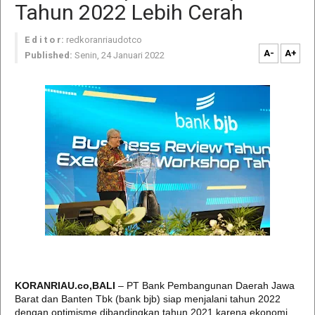
Tahun 2022 Lebih Cerah
E d i t o r:
redkoranriaudotco
A-
A+
Published:
Senin, 24 Januari 2022
KORANRIAU.co,BALI
– PT Bank Pembangunan Daerah Jawa
Barat dan Banten Tbk (bank bjb) siap menjalani tahun 2022
dengan optimisme dibandingkan tahun 2021 karena ekonomi