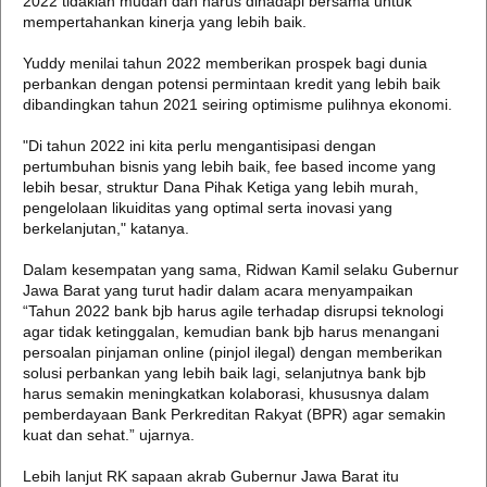
2022 tidaklah mudah dan harus dihadapi bersama untuk
mempertahankan kinerja yang lebih baik.
Yuddy menilai tahun 2022 memberikan prospek bagi dunia
perbankan dengan potensi permintaan kredit yang lebih baik
dibandingkan tahun 2021 seiring optimisme pulihnya ekonomi.
"Di tahun 2022 ini kita perlu mengantisipasi dengan
pertumbuhan bisnis yang lebih baik, fee based income yang
lebih besar, struktur Dana Pihak Ketiga yang lebih murah,
pengelolaan likuiditas yang optimal serta inovasi yang
berkelanjutan," katanya.
Dalam kesempatan yang sama, Ridwan Kamil selaku Gubernur
Jawa Barat yang turut hadir dalam acara menyampaikan
“Tahun 2022 bank bjb harus agile terhadap disrupsi teknologi
agar tidak ketinggalan, kemudian bank bjb harus menangani
persoalan pinjaman online (pinjol ilegal) dengan memberikan
solusi perbankan yang lebih baik lagi, selanjutnya bank bjb
harus semakin meningkatkan kolaborasi, khususnya dalam
pemberdayaan Bank Perkreditan Rakyat (BPR) agar semakin
kuat dan sehat.” ujarnya.
Lebih lanjut RK sapaan akrab Gubernur Jawa Barat itu