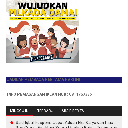
ADILAH PEMBACA PERTAMA HARI INI
NFO PEMASANGAN IKLAN HUB : 0811767335
MINGGU INI
TERBARU
ARSIP BERITA
Said Iqbal Respons Cepat Aduan Eks Karyawan Riau
Pos Group, Fasilitasi Zoom Meeting Bahas Tunggakan