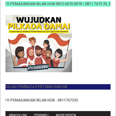
O PEMASANGAN IKLAN HUB 0812 6670 0070 / 0811 7673 35, Email:k
ILAH PEMBACA PERTAMA HARI INI
O PEMASANGAN IKLAN HUB : 0811767335
MINGGU INI
TERBARU
ARSIP BERITA