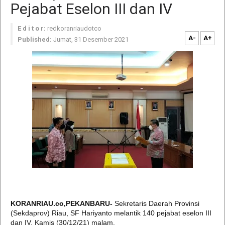
Pejabat Eselon III dan IV
E d i t o r:
redkoranriaudotco
A-
A+
Published:
Jumat, 31 Desember 2021
KORANRIAU.co,PEKANBARU-
Sekretaris Daerah Provinsi
(Sekdaprov) Riau, SF Hariyanto melantik 140 pejabat eselon III
dan IV, Kamis (30/12/21) malam.