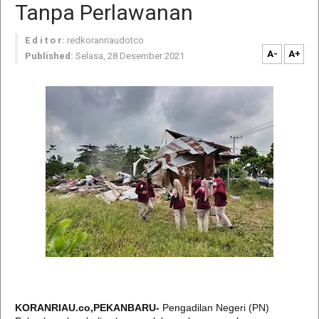
Tanpa Perlawanan
E d i t o r:
redkoranriaudotco
A-
A+
Published:
Selasa, 28 Desember 2021
KORANRIAU.co,PEKANBARU-
Pengadilan Negeri (PN)