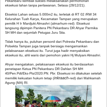
Pekanbaru kembali sukses melaksanakan permohonan
eksekusi lahan tanpa perlawanan, Selasa (28/12/21).
Eksekisi Lahan seluas 5.000m2 itu, terletak di RT 02 /RW 34
Kelurahan Tuah Karya, Kecamatan Tampan yang merupakan
pemilik H Ir Mardjuki Almashri (almarhum-red). Eksekusi
langsung dipimpin Panitera PN Pekanbaru DR Ahyar Parmika
SH MH dan sejumlah Petugas Juru Sita.
Tidak hanya itu, puluhan personil dari Polresta Pekanbaru dan
Polsekta Tampan juga tanpak bersiaga mengamankan
pelaksanaan eksekusi itu. Turut juga hadir menyaksikan
eksekusi itu, ahli waris dari pemohon yakni Hj Mulyani Almashri.
Ahyar mengatakan, pelaksanaan eksekusi itu berdasarkan
penetapan Ketua PN Pekanbaru DR Dahlan SH MH
40/Pen.Pdt/Eks-Pts/2020.PN. Pbr. Eksekusi ini dilakukan setelah
inkraach
memiliki kekuatan hukum tetap (
-red) dari Mahkamah
Agung (MA) RI.