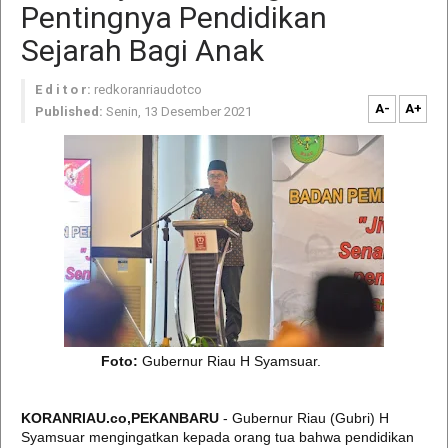
Pentingnya Pendidikan
Sejarah Bagi Anak
E d i t o r:
redkoranriaudotco
A-
A+
Published:
Senin, 13 Desember 2021
Foto:
Gubernur Riau H Syamsuar.
KORANRIAU.co,PEKANBARU
- Gubernur Riau (Gubri) H
Syamsuar mengingatkan kepada orang tua bahwa pendidikan