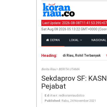
Last Update:
2026-08-08T11:41:53.395+07
Sat Aug 08 2026 05:13:22 GMT+0000 (Coord
DEPAN
LOKAL
NASIONA
Heading:
143 Hotspot Terdeteksi di Riau, Rohil Terbanyak
I
Berita Riau
BERITA UTAMA
Sekdaprov SF: KAS
Pejabat
E d i t o r:
redkoranriaudotco
Published:
Rabu, 24 November 2021