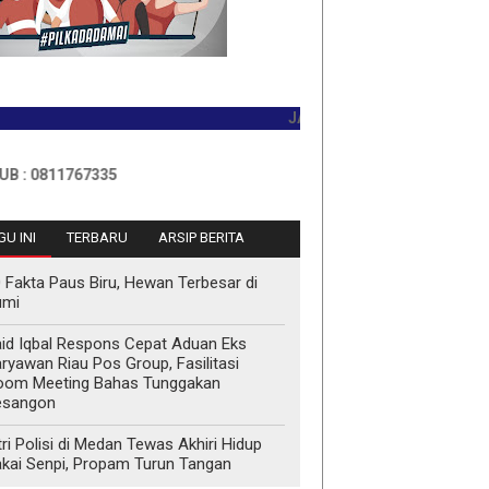
JADILAH PEMBACA PERTAMA HARI 
11767335
U INI
TERBARU
ARSIP BERITA
 Fakta Paus Biru, Hewan Terbesar di
umi
id Iqbal Respons Cepat Aduan Eks
ryawan Riau Pos Group, Fasilitasi
oom Meeting Bahas Tunggakan
esangon
tri Polisi di Medan Tewas Akhiri Hidup
kai Senpi, Propam Turun Tangan