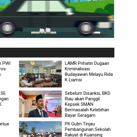
n PWI
LAMR Prihatin Dugaan
Pos
Kriminalisasi
s
Budayawan Melayu Rida
K Liamsi
 SE
Sebelum Disanksi, BKD
ngan
Riau akan Panggil
K
Kepsek SMAN
Bermasalah Kelebihan
Bayar Seragam
etua
Plt Gubri Tinjau
Pembangunan Sekolah
Rakyat di Kuansing