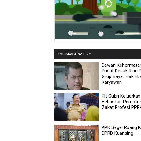
You May Also Like
Dewan Kehormata
Pusat Desak Riau 
Grup Bayar Hak Ek
Karyawan
Plt Gubri Keluarkan
Bebaskan Pemoto
Zakat Profesi PPP
KPK Segel Ruang K
DPRD Kuansing