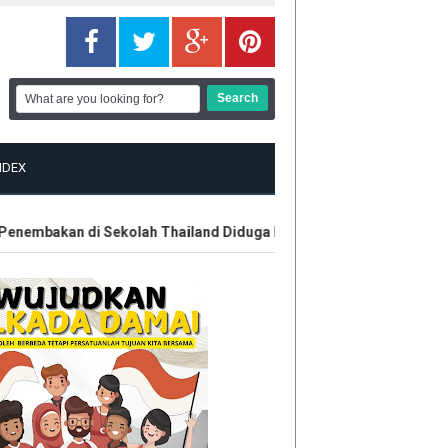
NDEX
embakan di Sekolah Thailand Diduga Belajar dari Internet
Kon