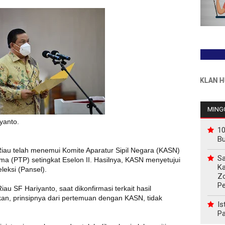
INFO PEMASANGAN IKLAN HUB : 08
MINGG
yanto.
10
B
iau telah menemui Komite Aparatur Sipil Negara (KASN)
Sa
ama (PTP) setingkat Eselon II. Hasilnya, KASN menyetujui
Ka
leksi (Pansel).
Z
P
au SF Hariyanto, saat dikonfirmasi terkait hasil
n, prinsipnya dari pertemuan dengan KASN, tidak
Is
Pa