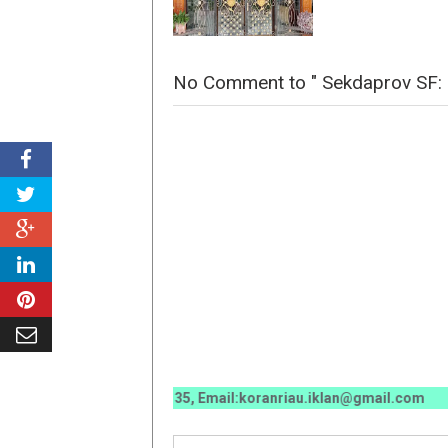
No Comment to " Sekdaprov SF:
0070 / 0811 7673 35, Email:koranriau.iklan@gmail.com