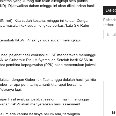
trasi yang kurang dan telah dilengkapi oleh panitia
D). Dijadwalkan dalam minggu ini akan dikeluarkan hasil
LANGG
Daftar
SN-red). Kita sudah kesana, minggu ini keluar. Dengan
terbaru
ada masalah kok sudah lengkap berkas,"kata SF, Rabu
si kemnbali KASN. Pihaknya juga sudah melengkapi
n bagi pejabat hasil evaluasi itu, SF mengatakan menunggu
SN ke Gubernur Riau H Syamsuar. Setelah hasil KASN itu
jabat pembina kepegawaian (PPK) akan menentukan jadwal
 dululah dengan Gubernur. Tapi tunggu dululah hasilnya kita
ubernur apa perintahnya nanti kita rapat bersama
ulasnya lagi.
engan hasil evaluasi pejabat eselon II, masih menunggu
i kapan KASN akan menyerahkan hasil assesment.
 belum ada karena hasilnya belum ada,"terangnya.