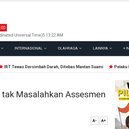
:00
inated Universal Time)5:13:22 AM
L
INTERNASIONAL
OLAHRAGA
LAINNYA
+
I
RT Tewas Dersimbah Darah, Ditebas Mantan Suami
Pelaku Pen
N tak Masalahkan Assesmen
A-
A+