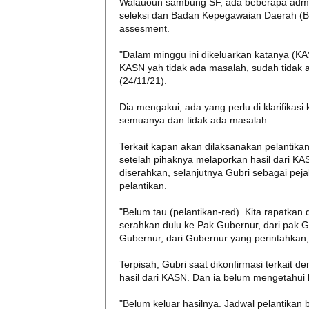
Walauoun sambung SF, ada beberapa adminis
seleksi dan Badan Kepegawaian Daerah (BK
assesment.
"Dalam minggu ini dikeluarkan katanya (KA
KASN yah tidak ada masalah, sudah tidak 
(24/11/21).
Dia mengakui, ada yang perlu di klarifika
semuanya dan tidak ada masalah.
Terkait kapan akan dilaksanakan pelantika
setelah pihaknya melaporkan hasil dari KA
diserahkan, selanjutnya Gubri sebagai pe
pelantikan.
"Belum tau (pelantikan-red). Kita rapatkan
serahkan dulu ke Pak Gubernur, dari pak G
Gubernur, dari Gubernur yang perintahkan,"
Terpisah, Gubri saat dikonfirmasi terkait d
hasil dari KASN. Dan ia belum mengetahu
"Belum keluar hasilnya. Jadwal pelantikan