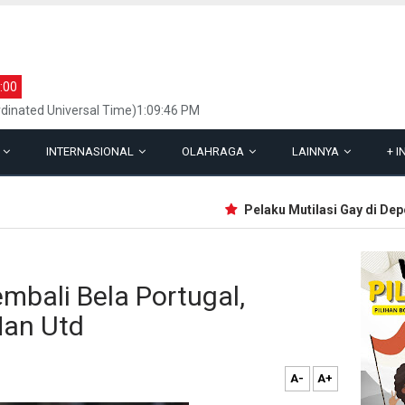
:00
dinated Universal Time)1:09:46 PM
L
INTERNASIONAL
OLAHRAGA
LAINNYA
+
I
Pelaku Mutilasi Gay di Depok
mbali Bela Portugal,
Man Utd
A-
A+