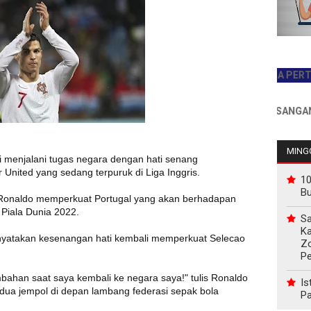
JADILAH PEMBACA PERTAMA HA
INFO PEMASANGAN IKLAN
MINGG
i menjalani tugas negara dengan hati senang
United yang sedang terpuruk di Liga Inggris.
10
B
i, Ronaldo memperkuat Portugal yang akan berhadapan
 Piala Dunia 2022.
Sa
Ka
atakan kesenangan hati kembali memperkuat Selecao
Z
P
bahan saat saya kembali ke negara saya!" tulis Ronaldo
Is
ua jempol di depan lambang federasi sepak bola
Pa