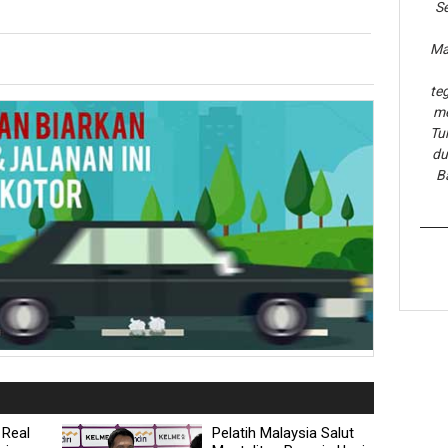
Se
Ma
te
me
Tu
du
B
 Real
Pelatih Malaysia Salut