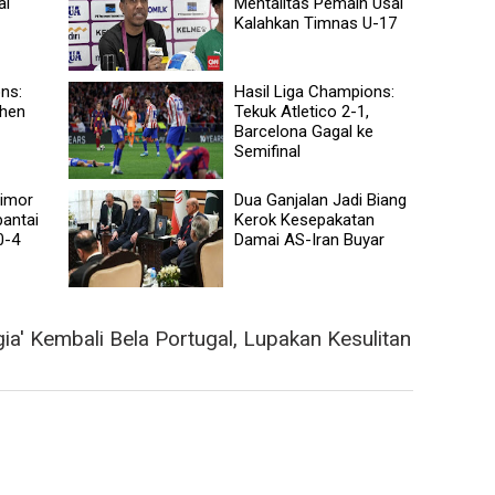
ai
Mentalitas Pemain Usai
Kalahkan Timnas U-17
ns:
Hasil Liga Champions:
chen
Tekuk Atletico 2-1,
Barcelona Gagal ke
Semifinal
Timor
Dua Ganjalan Jadi Biang
bantai
Kerok Kesepakatan
0-4
Damai AS-Iran Buyar
a' Kembali Bela Portugal, Lupakan Kesulitan