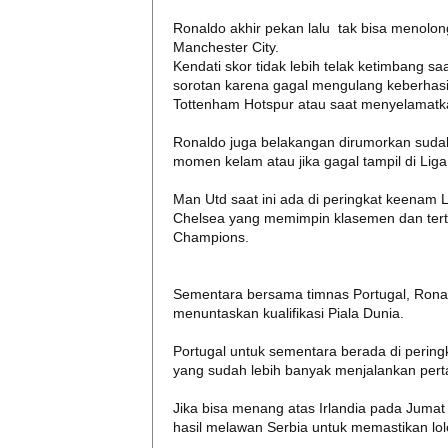
Ronaldo akhir pekan lalu tak bisa menolon
Manchester City.
Kendati skor tidak lebih telak ketimbang s
sorotan karena gagal mengulang keberhas
Tottenham Hotspur atau saat menyelamatka
Ronaldo juga belakangan dirumorkan sudah 
momen kelam atau jika gagal tampil di Li
Man Utd saat ini ada di peringkat keenam L
Chelsea yang memimpin klasemen dan tertin
Champions.
Sementara bersama timnas Portugal, Ronal
menuntaskan kualifikasi Piala Dunia.
Portugal untuk sementara berada di peringk
yang sudah lebih banyak menjalankan pert
Jika bisa menang atas Irlandia pada Juma
hasil melawan Serbia untuk memastikan lol