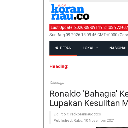
Last Update:
2026-08-09T19:21:03.972+07
Sun Aug 09 2026 13:09:46 GMT+0000 (Coor
DEPAN
LOKAL
NASIONA
Heading:
Olahraga
Ronaldo 'Bahagia' Ke
Lupakan Kesulitan 
E d i t o r:
redkoranriaudotco
Published:
Rabu, 10 November 2021