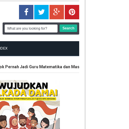
NDEX
 Pernah Jadi Guru Matematika dan Masuk TV
Polisi Amankan P