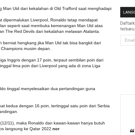
g Man Utd dari kekalahan di Old Trafford saat menghadapi
LANGG
aat dipermalukan Liverpool, Ronaldo tetap mendapat
Daftar
ilan seperti saat membuka kemenangan Man Utd atas
terbaru
n The Red Devils dari kekalahan melawan Atalanta.
berniat hengkang jika Man Utd tak bisa bangkit dari
ga Champions musim depan.
iga Inggris dengan 17 poin, terpaut sembilan poin dari
ggal lima poin dari Liverpool yang ada di zona Liga
do tinggal menyelesaikan dua pertandingan guna
at kedua dengan 16 poin, tertinggal satu poin dari Serbia
andingan.
t (12/11), maka Ronaldo dan kawan-kawan hanya butuh
os langsung ke Qatar 2022.
nor