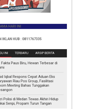
RI INI
 HUB : 0811767335
U INI
TERBARU
ARSIP BERITA
 Fakta Paus Biru, Hewan Terbesar di
umi
id Iqbal Respons Cepat Aduan Eks
ryawan Riau Pos Group, Fasilitasi
oom Meeting Bahas Tunggakan
esangon
tri Polisi di Medan Tewas Akhiri Hidup
kai Senpi, Propam Turun Tangan