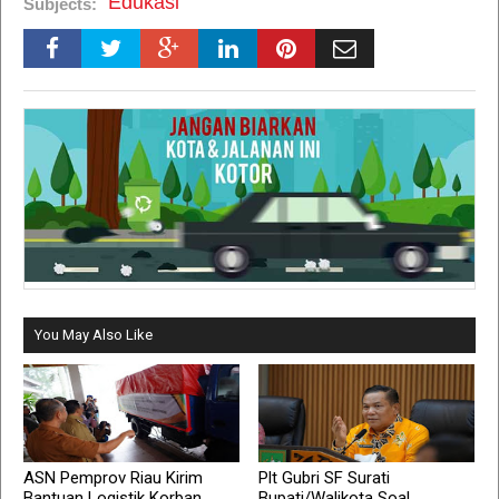
Edukasi
Subjects:
You May Also Like
ASN Pemprov Riau Kirim
Plt Gubri SF Surati
Bantuan Logistik Korban
Bupati/Walikota Soal