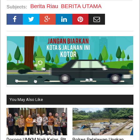
Berita Riau
BERITA UTAMA
Subjects:
You May Also Like
Dorong UMKM Naik Kelas, Plt
Polres Pelalawan Ungkap