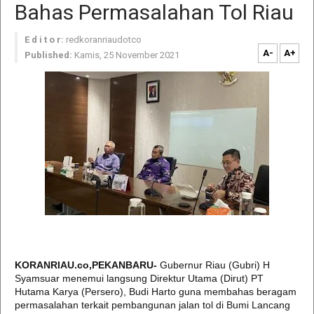
Bahas Permasalahan Tol Riau
E d i t o r:
redkoranriaudotco
A-
A+
Published:
Kamis, 25 November 2021
KORANRIAU.co,PEKANBARU-
Gubernur Riau (Gubri) H
Syamsuar menemui langsung Direktur Utama (Dirut) PT
Hutama Karya (Persero), Budi Harto guna membahas beragam
permasalahan terkait pembangunan jalan tol di Bumi Lancang