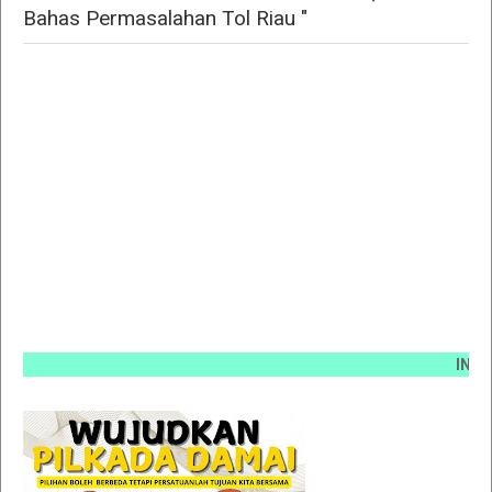
Bahas Permasalahan Tol Riau "
INFO PEM