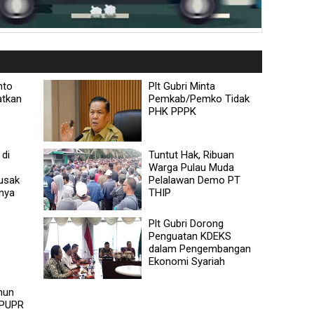
nto
Plt Gubri Minta
atkan
Pemkab/Pemko Tidak
PHK PPPK
 di
Tuntut Hak, Ribuan
Warga Pulau Muda
Rusak
Pelalawan Demo PT
rnya
THIP
Plt Gubri Dorong
Penguatan KDEKS
dalam Pengembangan
Ekonomi Syariah
hun
 PUPR