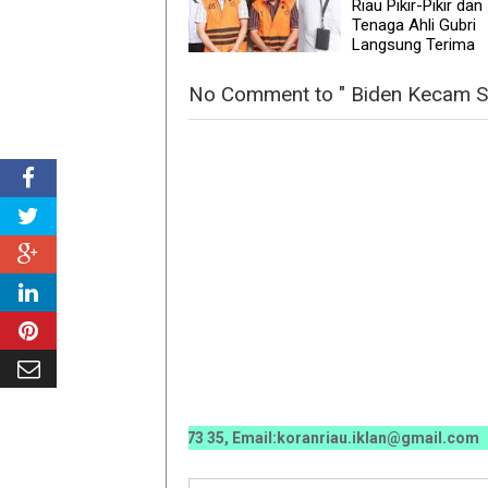
Riau Pikir-Pikir dan
Tenaga Ahli Gubri
Langsung Terima
No Comment to " Biden Kecam S
0 0070 / 0811 7673 35, Email:koranriau.iklan@gmail.com