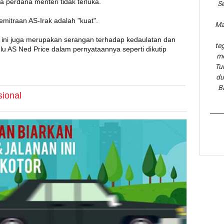
perdana menteri tidak terluka.
Se
mitraan AS-Irak adalah "kuat".
Ma
 ini juga merupakan serangan terhadap kedaulatan dan
te
emlu AS Ned Price dalam pernyataannya seperti dikutip
me
Tu
du
B
sional