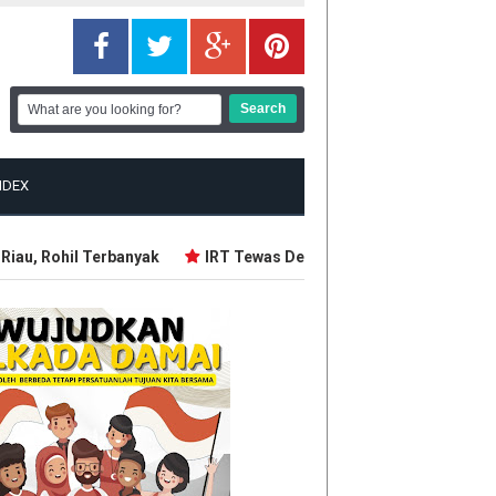
NDEX
au, Rohil Terbanyak
IRT Tewas Dersimbah Darah, Ditebas Mant