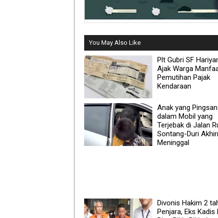
You May Also Like
Plt Gubri SF Hariya
Ajak Warga Manfa
Pemutihan Pajak
Kendaraan
Anak yang Pingsan
dalam Mobil yang
Terjebak di Jalan 
Sontang-Duri Akhi
Meninggal
Divonis Hakim 2 ta
Penjara, Eks Kadis