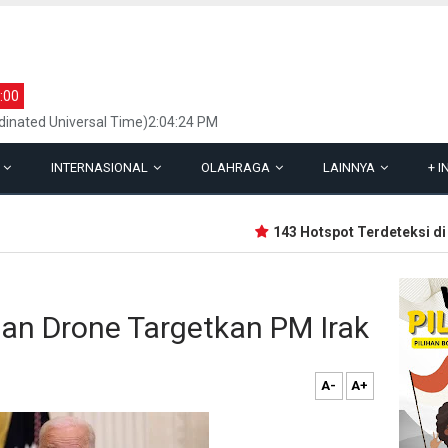
:00
inated Universal Time)2:04:24 PM
L
INTERNASIONAL
OLAHRAGA
LAINNYA
+
I
143 Hotspot Terdeteksi di Ri
an Drone Targetkan PM Irak
A-
A+