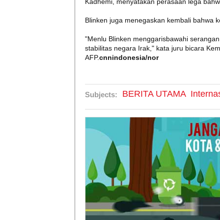
Kadhemi, menyatakan perasaan lega bahwa 
Blinken juga menegaskan kembali bahwa ke
"Menlu Blinken menggarisbawahi serangan
stabilitas negara Irak," kata juru bicara K
AFP.
cnnindonesia/nor
BERITA UTAMA
Interna
Subjects: