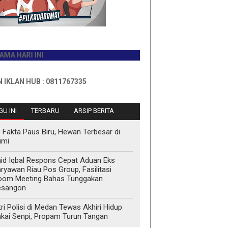
I INI
HUB : 0811767335
U INI
TERBARU
ARSIP BERITA
 Fakta Paus Biru, Hewan Terbesar di
umi
id Iqbal Respons Cepat Aduan Eks
ryawan Riau Pos Group, Fasilitasi
oom Meeting Bahas Tunggakan
esangon
tri Polisi di Medan Tewas Akhiri Hidup
kai Senpi, Propam Turun Tangan