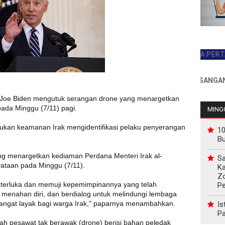
JADILAH PEMBACA PERTAMA HAR
INFO PEMASANGAN IKLAN 
t Joe Biden mengutuk serangan drone yang menargetkan
ada Minggu (7/11) pagi.
MINGG
kan keamanan Irak mengidentifikasi pelaku penyerangan
10
B
ng menargetkan kediaman Perdana Menteri Irak al-
Sa
yataan pada Minggu (7/11).
Ka
Z
 terluka dan memuji kepemimpinannya yang telah
P
menahan diri, dan berdialog untuk melindungi lembaga
ngat layak bagi warga Irak," paparnya menambahkan.
Is
Pa
ah pesawat tak berawak (drone) berisi bahan peledak