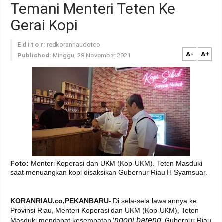
Temani Menteri Teten Ke
Gerai Kopi
E d i t o r:
redkoranriaudotco
A-
A+
Published:
Minggu, 28 November 2021
Foto:
Menteri Koperasi dan UKM (Kop-UKM), Teten Masduki
saat menuangkan kopi disaksikan Gubernur Riau H Syamsuar.
KORANRIAU.co,PEKANBARU-
Di sela-sela lawatannya ke
Provinsi Riau, Menteri Koperasi dan UKM (Kop-UKM), Teten
ngopi bareng
Masduki mendapat kesempatan '
' Gubernur Riau