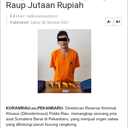
Raup Jutaan Rupiah
E d i t o r:
redkoranriaudotco
A-
A+
Published:
Sabtu, 02 Oktober 2021
KORANRIAU.co,PEKANBARU-
Direktoran Reserse Kriminal
Khusus (Ditreskrimsus) Polda Riau menangkap seorang pria
asal Sumatera Barat di Pekanbaru, yang menjual organ satwa
yang dlindungi paruh burung rangkong.