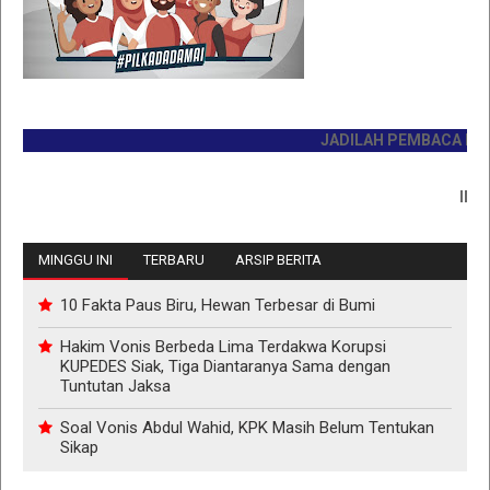
JADILAH PEMBACA PERTAM
INFO P
MINGGU INI
TERBARU
ARSIP BERITA
10 Fakta Paus Biru, Hewan Terbesar di Bumi
Hakim Vonis Berbeda Lima Terdakwa Korupsi
KUPEDES Siak, Tiga Diantaranya Sama dengan
Tuntutan Jaksa
Soal Vonis Abdul Wahid, KPK Masih Belum Tentukan
Sikap