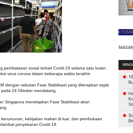
JADILAH PEMBACA PE
INFO PEMASANGAN IK
MINGG
 pembatasan sosial terkait Covid-19 selama satu bulan
ksi virus corona dalam beberapa waktu terakhir.
10
B
M dengan sebutan Fase Stabilisasi yang diterapkan sejak
r pada 24 Oktober mendatang.
Ha
Ko
n Singapura menetapkan Fase Stabilisasi akan
Sa
ang.
So
n kerumunan, kebijakan makan di luar, dan pembukaan
Be
erlambat penyebaran Covid-19.