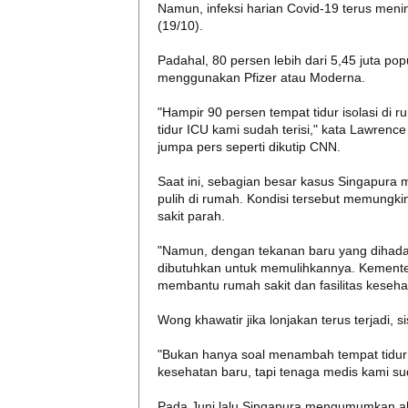
Namun, infeksi harian Covid-19 terus men
(19/10).
Padahal, 80 persen lebih dari 5,45 juta po
menggunakan Pfizer atau Moderna.
"Hampir 90 persen tempat tidur isolasi di ru
tidur ICU kami sudah terisi," kata Lawren
jumpa pers seperti dikutip CNN.
Saat ini, sebagian besar kasus Singapura 
pulih di rumah. Kondisi tersebut memungki
sakit parah.
"Namun, dengan tekanan baru yang dihadap
dibutuhkan untuk memulihkannya. Kemente
membantu rumah sakit dan fasilitas keseh
Wong khawatir jika lonjakan terus terjadi,
"Bukan hanya soal menambah tempat tidur 
kesehatan baru, tapi tenaga medis kami sud
Pada Juni lalu Singapura mengumumkan ak