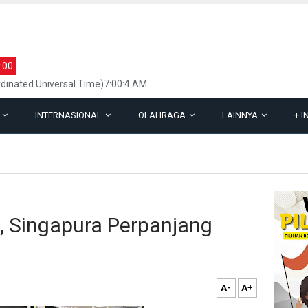
:00
dinated Universal Time)7:00:4 AM
L
INTERNASIONAL
OLAHRAGA
LAINNYA
+
I
, Singapura Perpanjang
A-
A+