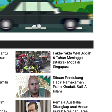
Bantu
Fakta-fakta WNI Bocah
eran
6 Tahun Meninggal
Ditabrak Mobil di
Singapura
Ribuan Pendukung
emilu
Hadiri Pemakaman
Putra Khadafi, Saif Al
Islam
rim
Remaja Australia
Ditangkap usai Ancam
mbak
Bunuh Presiden Israel