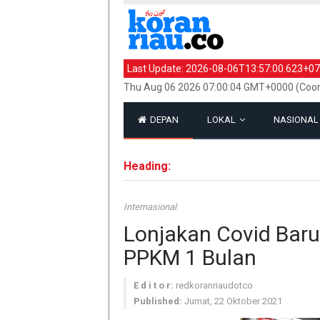
Last Update:
2026-08-06T13:57:00.623+07
Thu Aug 06 2026 07:00:04 GMT+0000 (Coor
DEPAN
LOKAL
NASIONA
Heading:
Internasional
Lonjakan Covid Baru
PPKM 1 Bulan
E d i t o r:
redkoranriaudotco
Published:
Jumat, 22 Oktober 2021