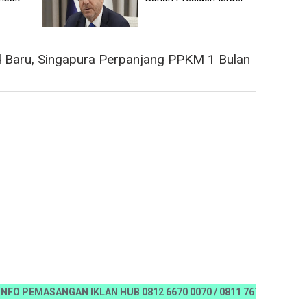
 Baru, Singapura Perpanjang PPKM 1 Bulan
EMASANGAN IKLAN HUB 0812 6670 0070 / 0811 7673 35, Email:kora