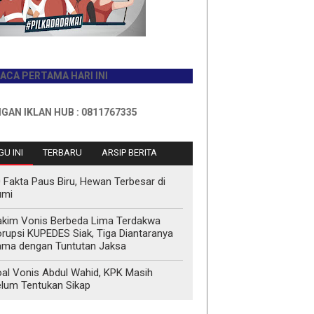
RTAMA HARI INI
LAN HUB : 0811767335
U INI
TERBARU
ARSIP BERITA
 Fakta Paus Biru, Hewan Terbesar di
umi
kim Vonis Berbeda Lima Terdakwa
rupsi KUPEDES Siak, Tiga Diantaranya
ma dengan Tuntutan Jaksa
al Vonis Abdul Wahid, KPK Masih
lum Tentukan Sikap