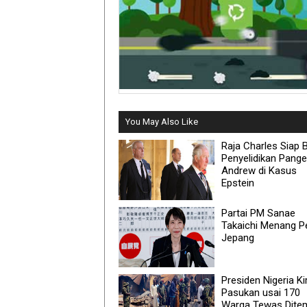
You May Also Like
Raja Charles Siap 
Penyelidikan Pang
Andrew di Kasus
Epstein
Partai PM Sanae
Takaichi Menang P
Jepang
Presiden Nigeria Ki
Pasukan usai 170
Warga Tewas Dite