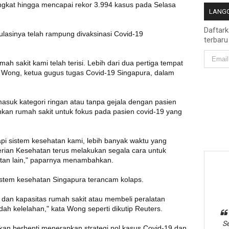
ingkat hingga mencapai rekor 3.994 kasus pada Selasa
LANGG
Daftar
pulasinya telah rampung divaksinasi Covid-19
terbaru
mah sakit kami telah terisi. Lebih dari dua pertiga tempat
ce Wong, ketua gugus tugas Covid-19 Singapura, dalam
masuk kategori ringan atau tanpa gejala dengan pasien
nkan rumah sakit untuk fokus pada pasien covid-19 yang
i sistem kesehatan kami, lebih banyak waktu yang
rian Kesehatan terus melakukan segala cara untuk
atan lain," paparnya menambahkan.
 sistem kesehatan Singapura terancam kolaps.
dan kapasitas rumah sakit atau membeli peralatan
ah kelelahan," kata Wong seperti dikutip Reuters.
Se
an berhenti menerapkan strategi nol kasus Covid-19 dan