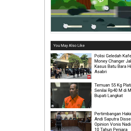
You May Also Like
Polisi Geledah Kaf
Money Changer Ja
Kasus Batu Bara H
Asabri
Temuan 55 Kg Pla
Senilai Rp40 M di M
Bupati Langkat
Pertimbangan Hak
Andi Saputra Disse
Opinion Vonis Nad
10 Tahun Penjara