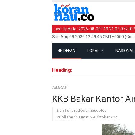
Last Update:
2026-08-09T19:21:03.972+07
Sun Aug 09 2026 12:49:45 GMT+0000 (Coor
DEPAN
LOKAL
NASIONA
Heading:
Nasional
KKB Bakar Kantor Ai
E d i t o r:
redkoranriaudotco
Published:
Jumat, 29 Oktober 2021