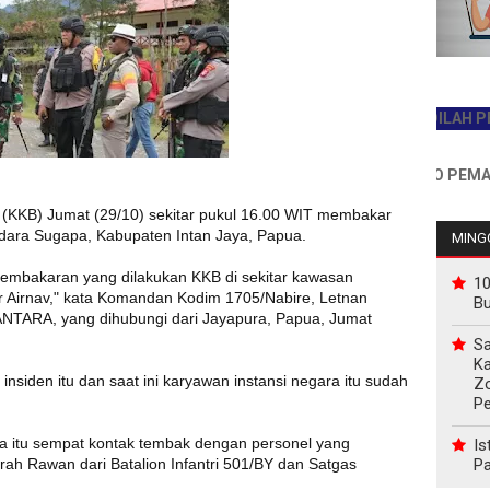
JADILAH PEMBAC
INFO PEMASANGA
a (KKB) Jumat (29/10) sekitar pukul 16.00 WIT membakar
dara Sugapa, Kabupaten Intan Jaya, Papua.
MINGG
embakaran yang dilakukan KKB di sekitar kawasan
10
 Airnav," kata Komandan Kodim 1705/Nabire, Letnan
B
 ANTARA, yang dihubungi dari Jayapura, Papua, Jumat
Sa
Ka
insiden itu dan saat ini karyawan instansi negara itu sudah
Z
P
 itu sempat kontak tembak dengan personel yang
Is
Pa
h Rawan dari Batalion Infantri 501/BY dan Satgas