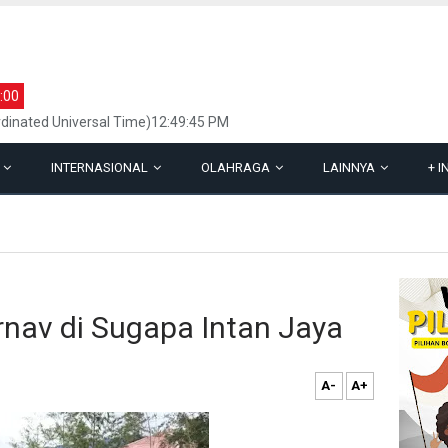
:00
dinated Universal Time)12:49:45 PM
L
INTERNASIONAL
OLAHRAGA
LAINNYA
+
I
rnav di Sugapa Intan Jaya
A-
A+