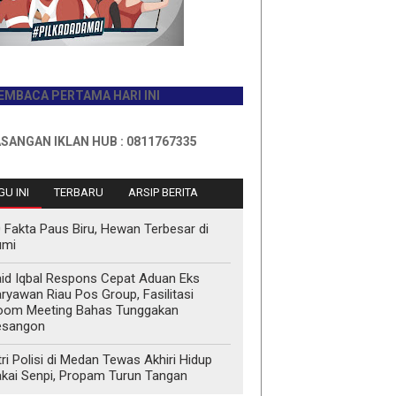
A PERTAMA HARI INI
N IKLAN HUB : 0811767335
U INI
TERBARU
ARSIP BERITA
 Fakta Paus Biru, Hewan Terbesar di
umi
id Iqbal Respons Cepat Aduan Eks
ryawan Riau Pos Group, Fasilitasi
oom Meeting Bahas Tunggakan
esangon
tri Polisi di Medan Tewas Akhiri Hidup
kai Senpi, Propam Turun Tangan