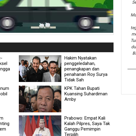
Se
Ma
te
me
Tu
du
B
e-
Hakim Nyatakan
ksel
penggeledahan,
ingga
penangkapan dan
penahanan Roy Surya
Tidak Sah
tinum
KPK Tahan Bupati
obil
Kuansing Suhardiman
Amby
im
Prabowo: Empat Kali
nting
Kalah Pilpres, Saya Tak
iem
Ganggu Pemimpin
Terpilih