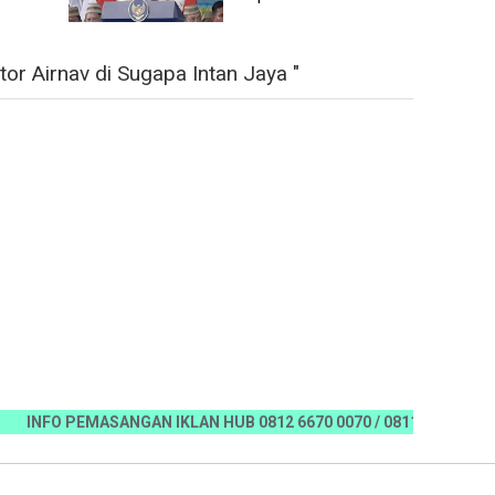
r Airnav di Sugapa Intan Jaya "
FO PEMASANGAN IKLAN HUB 0812 6670 0070 / 0811 7673 35, Email: