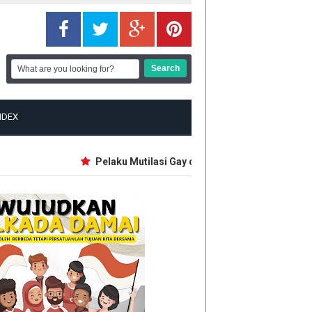
NDEX
Pelaku Mutilasi Gay di Depok Pernah Jadi Guru 