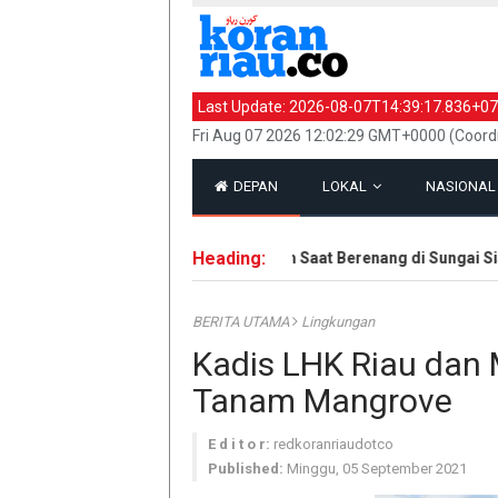
Last Update:
2026-08-07T14:39:17.836+07
Fri Aug 07 2026 12:02:29 GMT+0000 (Coord
DEPAN
LOKAL
NASIONA
Heading:
Jasad Remaja Tenggelam Saat Berenang di Sungai Siak 
BERITA UTAMA
Lingkungan
Kadis LHK Riau dan 
Tanam Mangrove
E d i t o r:
redkoranriaudotco
Published:
Minggu, 05 September 2021