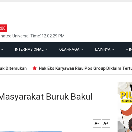
:00
inated Universal Time)12:02:29 PM
L
INTERNASIONAL
OLAHRAGA
LAINNYA
+
I
Ditemukan
Hak Eks Karyawan Riau Pos Group Diklaim Tertungg
Masyarakat Buruk Bakul
A-
A+