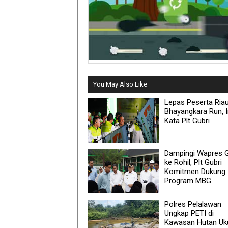
You May Also Like
Lepas Peserta Ria
Bhayangkara Run, I
Kata Plt Gubri
Dampingi Wapres G
ke Rohil, Plt Gubri
Komitmen Dukung
Program MBG
Polres Pelalawan
Ungkap PETI di
Kawasan Hutan Uku