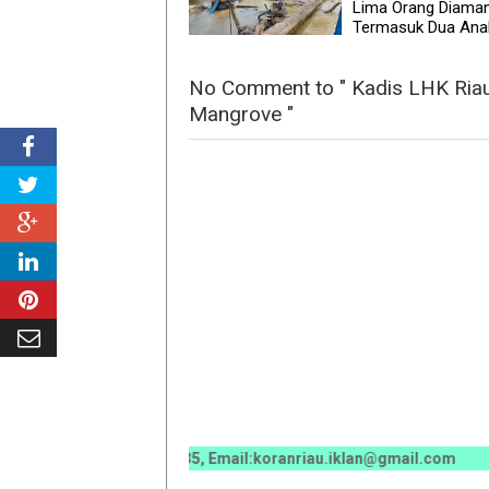
Lima Orang Diama
Termasuk Dua Ana
No Comment to " Kadis LHK Ria
Mangrove "
70 / 0811 7673 35, Email:koranriau.iklan@gmail.com