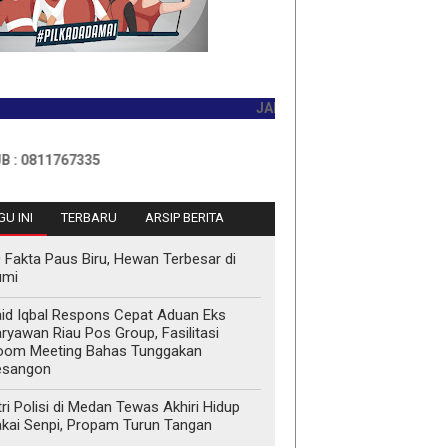
JADILAH PEMBACA PERTAMA HARI IN
767335
U INI
TERBARU
ARSIP BERITA
 Fakta Paus Biru, Hewan Terbesar di
umi
id Iqbal Respons Cepat Aduan Eks
ryawan Riau Pos Group, Fasilitasi
oom Meeting Bahas Tunggakan
esangon
tri Polisi di Medan Tewas Akhiri Hidup
kai Senpi, Propam Turun Tangan