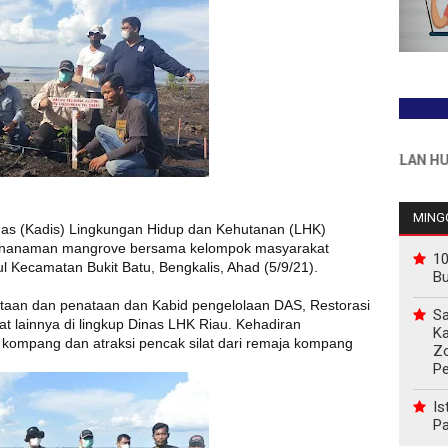
INFO PEMASANGAN IKLAN HUB : 0811
MINGG
nas (Kadis) Lingkungan Hidup dan Kehutanan (LHK)
enanaman mangrove bersama kelompok masyarakat
10
 Kecamatan Bukit Batu, Bengkalis, Ahad (5/9/21).
B
taan dan penataan dan Kabid pengelolaan DAS, Restorasi
Sa
t lainnya di lingkup Dinas LHK Riau. Kehadiran
Ka
kompang dan atraksi pencak silat dari remaja kompang
Z
P
Is
Pa