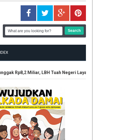
NDEX
ak Rp8,2 Miliar, LBH Tuah Negeri Layangkan Somasi ke Manajemen