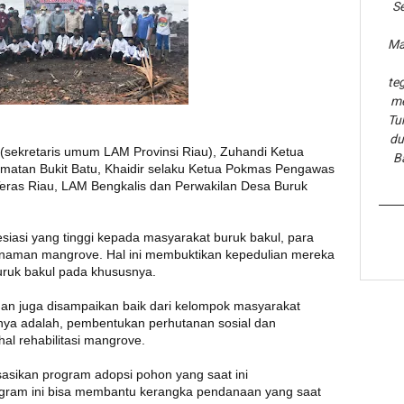
Se
Ma
te
me
Tu
du
 (sekretaris umum LAM Provinsi Riau), Zuhandi Ketua
B
matan Bukit Batu, Khaidir selaku Ketua Pokmas Pengawas
eras Riau, LAM Bengkalis dan Perwakilan Desa Buruk
iasi yang tinggi kepada masyarakat buruk bakul, para
nanaman mangrove. Hal ini membuktikan kepedulian mereka
uruk bakul pada khususnya.
han juga disampaikan baik dari kelompok masyarakat
nya adalah, pembentukan perhutanan sosial dan
al rehabilitasi mangrove.
asikan program adopsi pohon yang saat ini
gram ini bisa membantu kerangka pendanaan yang saat