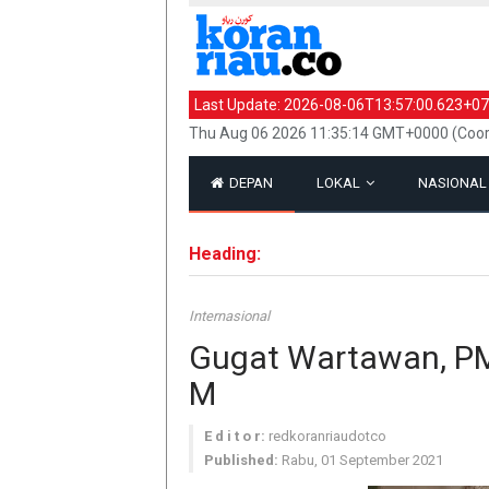
Last Update:
2026-08-06T13:57:00.623+07
Thu Aug 06 2026 11:35:14 GMT+0000 (Coor
DEPAN
LOKAL
NASIONA
Heading:
Internasional
Gugat Wartawan, P
M
E d i t o r:
redkoranriaudotco
Published:
Rabu, 01 September 2021