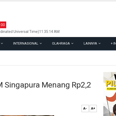
:00
dinated Universal Time)11:35:14 AM
L
INTERNASIONAL
OLAHRAGA
LAINNYA
+
I
M Singapura Menang Rp2,2
A-
A+