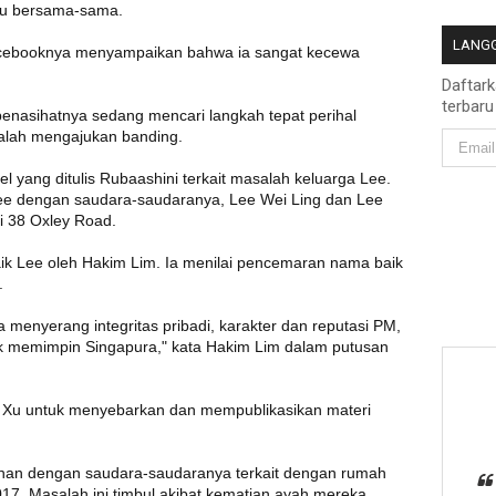
tu bersama-sama.
LANGG
acebooknya menyampaikan bahwa ia sangat kecewa
Daftar
terbaru
nasihatnya sedang mencari langkah tepat perihal
dalah mengajukan banding.
 yang ditulis Rubaashini terkait masalah keluarga Lee.
 Lee dengan saudara-saudaranya, Lee Wei Ling dan Lee
i 38 Oxley Road.
ik Lee oleh Hakim Lim. Ia menilai pencemaran nama baik
.
 menyerang integritas pribadi, karakter dan reputasi PM,
tuk memimpin Singapura," kata Hakim Lim dalam putusan
i Xu untuk menyebarkan dan mempublikasikan materi
lisihan dengan saudara-saudaranya terkait dengan rumah
17. Masalah ini timbul akibat kematian ayah mereka