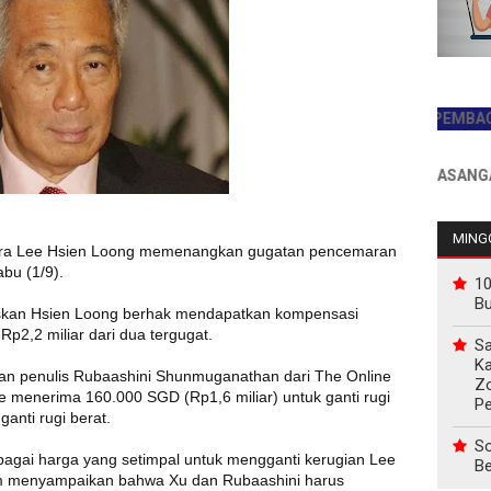
JADILAH PEMBACA PERT
INFO PEMASANGAN IKLA
MINGG
ura Lee Hsien Loong memenangkan gugatan pencemaran
bu (1/9).
10
B
skan Hsien Loong berhak mendapatkan kompensasi
p2,2 miliar dari dua tergugat.
Sa
Ka
 dan penulis Rubaashini Shunmuganathan dari The Online
Z
e menerima 160.000 SGD (Rp1,6 miliar) untuk ganti rugi
P
anti rugi berat.
So
bagai harga yang setimpal untuk mengganti kerugian Lee
Be
Lim menyampaikan bahwa Xu dan Rubaashini harus