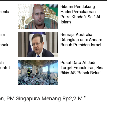
Ribuan Pendukung
emilu
Hadiri Pemakaman
Putra Khadafi, Saif Al
Islam
rim
Remaja Australia
Ditangkap usai Ancam
mbak
Bunuh Presiden Israel
ah
Pusat Data AI Jadi
buntut
Target Empuk Iran, Bisa
Bikin AS 'Babak Belur'
n, PM Singapura Menang Rp2,2 M "