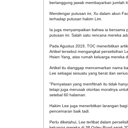
bertanggung jawab membayarkan jumlah i
Mendengar putusan ini, Xu dalam akun F
terhadap putusan hakim Lim.
Ia juga menyampaikan bahwa ia bersama pe
putusan ini. Salah satu rencana mereka a
Pada Agustus 2019, TOC menerbitkan artikel
Artikel tersebut mengangkat perselisihan
Hsien Yang, atas rumah keluarga mereka d
Artikel itu dianggap mencemarkan nama ba
Lee sebagai sesuatu yang berat dan serius
"Pernyataan yang memfitnah itu tidak hanya
tetapi juga merusak otoritas moralnya un
setebal 60 halaman.
Hakim Lee juga menerbitkan larangan bag
pencemaran baik tadi.
Perlu diketahui, Lee terlibat dalam perse
keluarga mereka di 38 Oxley Road sejak 20