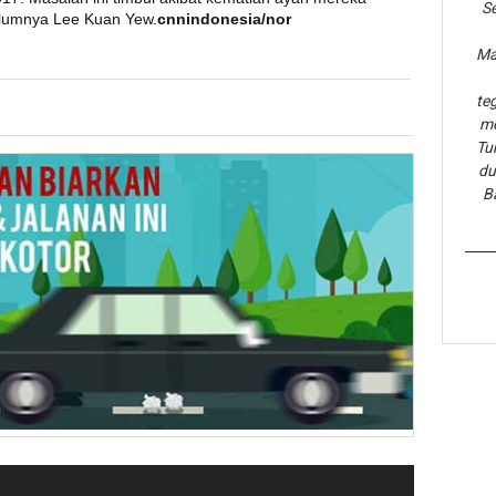
Se
elumnya Lee Kuan Yew.
cnnindonesia/nor
Ma
te
me
Tu
du
B