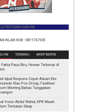
AMA HARI INI
N HUB : 0811767335
U INI
TERBARU
ARSIP BERITA
 Fakta Paus Biru, Hewan Terbesar di
umi
id Iqbal Respons Cepat Aduan Eks
ryawan Riau Pos Group, Fasilitasi
oom Meeting Bahas Tunggakan
esangon
al Vonis Abdul Wahid, KPK Masih
lum Tentukan Sikap