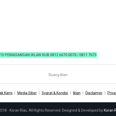
ASANGAN IKLAN HUB 0812 6670 0070 / 0811 7673 35, Email:koranr
Ruang Iklan
ak Kami
Media Siber
Syarat & Kondisi
Iklan
Disclaimer
Priva
018 - Koran Riau. All Rights Reserved. Designed & Developed by
Koran 