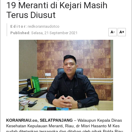
19 Meranti di Kejari Masih
Terus Diusut
E d i t o r:
redkoranriaudotco
A-
A+
Published:
Selasa, 21 September 2021
KORANRIAU.co, SELATPANJANG
– Walaupun Kepala Dinas
Kesehatan Kepulauan Meranti, Riau, dr Misri Hasanto M Kes
sudah ditetapkan tersangka dan ditahan oleh pihak Polda Riau