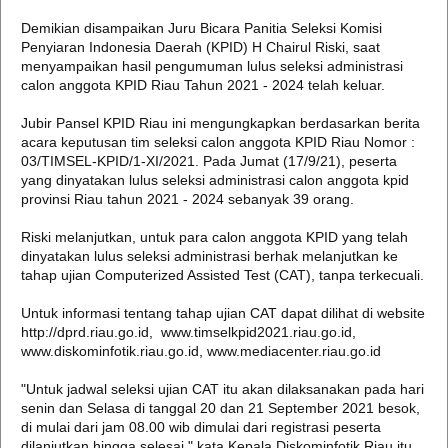
Demikian disampaikan Juru Bicara Panitia Seleksi Komisi
Penyiaran Indonesia Daerah (KPID) H Chairul Riski, saat
menyampaikan hasil pengumuman lulus seleksi administrasi
calon anggota KPID Riau Tahun 2021 - 2024 telah keluar.
Jubir Pansel KPID Riau ini mengungkapkan berdasarkan berita
acara keputusan tim seleksi calon anggota KPID Riau Nomor :
03/TIMSEL-KPID/1-XI/2021. Pada Jumat (17/9/21), peserta
yang dinyatakan lulus seleksi administrasi calon anggota kpid
provinsi Riau tahun 2021 - 2024 sebanyak 39 orang.
Riski melanjutkan, untuk para calon anggota KPID yang telah
dinyatakan lulus seleksi administrasi berhak melanjutkan ke
tahap ujian Computerized Assisted Test (CAT), tanpa terkecuali.
Untuk informasi tentang tahap ujian CAT dapat dilihat di website
http://dprd.riau.go.id, www.timselkpid2021.riau.go.id,
www.diskominfotik.riau.go.id, www.mediacenter.riau.go.id
"Untuk jadwal seleksi ujian CAT itu akan dilaksanakan pada hari
senin dan Selasa di tanggal 20 dan 21 September 2021 besok,
di mulai dari jam 08.00 wib dimulai dari registrasi peserta
dilanjutkan hingga selesai," kata Kepala Diskominfotik Riau itu.