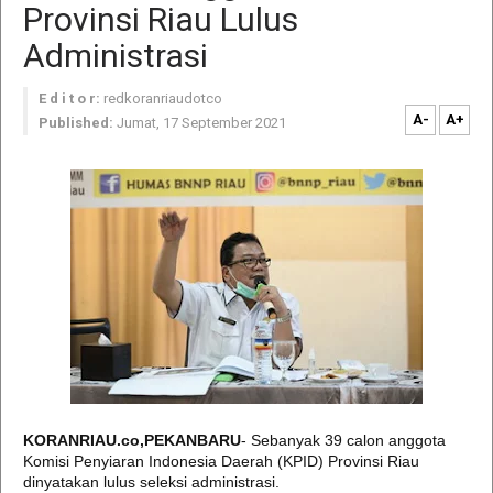
Provinsi Riau Lulus
Administrasi
E d i t o r:
redkoranriaudotco
A-
A+
Published:
Jumat, 17 September 2021
KORANRIAU.co,PEKANBARU
- Sebanyak 39 calon anggota
Komisi Penyiaran Indonesia Daerah (KPID) Provinsi Riau
dinyatakan lulus seleksi administrasi.