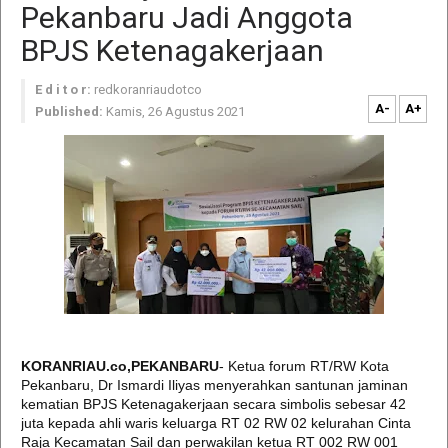
Pekanbaru Jadi Anggota
BPJS Ketenagakerjaan
E d i t o r:
redkoranriaudotco
A-
A+
Published:
Kamis, 26 Agustus 2021
KORANRIAU.co,PEKANBARU
- Ketua forum RT/RW Kota
Pekanbaru, Dr Ismardi Iliyas menyerahkan santunan jaminan
kematian BPJS Ketenagakerjaan secara simbolis sebesar 42
juta kepada ahli waris keluarga RT 02 RW 02 kelurahan Cinta
Raja Kecamatan Sail dan perwakilan ketua RT 002 RW 001