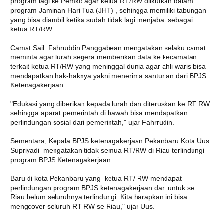
program lagi ke Pemko agar ketua RT/RW diikutkan dalam
program Jaminan Hari Tua (JHT) , sehingga memiliki tabungan
yang bisa diambil ketika sudah tidak lagi menjabat sebagai
ketua RT/RW.
Camat Sail Fahruddin Panggabean mengatakan selaku camat
meminta agar lurah segera memberikan data ke kecamatan
terkait ketua RT/RW yang meninggal dunia agar ahli waris bisa
mendapatkan hak-haknya yakni menerima santunan dari BPJS
Ketenagakerjaan.
"Edukasi yang diberikan kepada lurah dan diteruskan ke RT RW
sehingga aparat pemerintah di bawah bisa mendapatkan
perlindungan sosial dari pemerintah," ujar Fahrrudin.
Sementara, Kepala BPJS ketenagakerjaan Pekanbaru Kota Uus
Supriyadi mengatakan tidak semua RT/RW di Riau terlindungi
program BPJS Ketenagakerjaan.
Baru di kota Pekanbaru yang ketua RT/ RW mendapat
perlindungan program BPJS ketenagakerjaan dan untuk se
Riau belum seluruhnya terlindungi. Kita harapkan ini bisa
mengcover seluruh RT RW se Riau," ujar Uus.