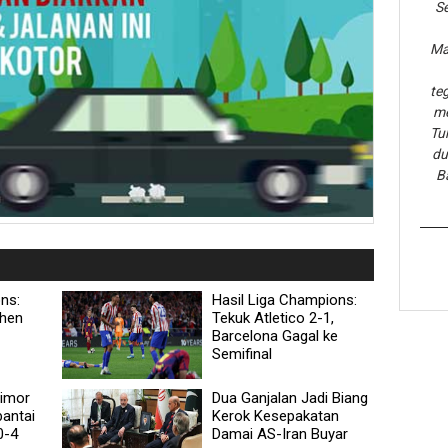
Se
Ma
te
me
Tu
du
B
ns:
Hasil Liga Champions:
chen
Tekuk Atletico 2-1,
Barcelona Gagal ke
Semifinal
Timor
Dua Ganjalan Jadi Biang
bantai
Kerok Kesepakatan
0-4
Damai AS-Iran Buyar