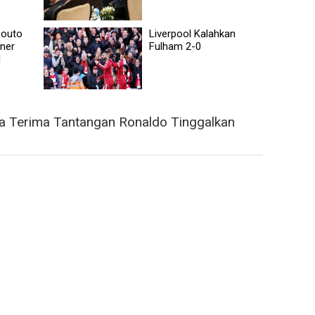
Souto
Liverpool Kalahkan
nner
Fulham 2-0
l
a Terima Tantangan Ronaldo Tinggalkan