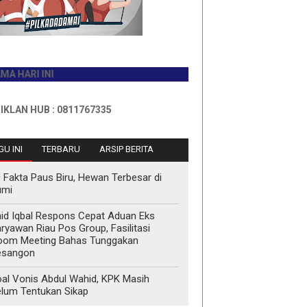
I INI
HUB : 0811767335
U INI
TERBARU
ARSIP BERITA
 Fakta Paus Biru, Hewan Terbesar di
umi
id Iqbal Respons Cepat Aduan Eks
ryawan Riau Pos Group, Fasilitasi
oom Meeting Bahas Tunggakan
esangon
al Vonis Abdul Wahid, KPK Masih
lum Tentukan Sikap