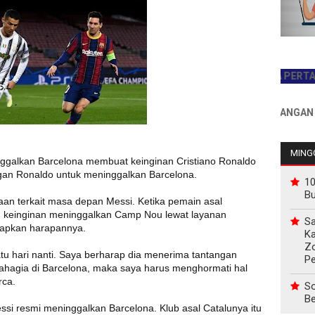
JADILAH PEMBACA PERTAMA HAR
INFO PEMASANGAN IKLAN 
MINGG
nggalkan Barcelona membuat keinginan Cristiano Ronaldo
gan Ronaldo untuk meninggalkan Barcelona.
10
B
an terkait masa depan Messi. Ketika pemain asal
n keinginan meninggalkan Camp Nou lewat layanan
Sa
kapkan harapannya.
Ka
Z
uatu hari nanti. Saya berharap dia menerima tantangan
P
bahagia di Barcelona, maka saya harus menghormati hal
rca.
So
Be
ssi resmi meninggalkan Barcelona. Klub asal Catalunya itu