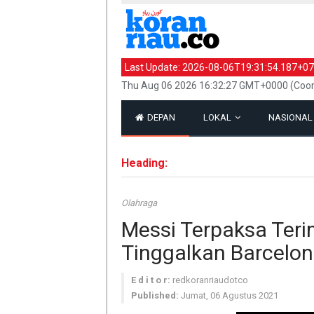
Last Update:
2026-08-06T19:31:54.187+07
Thu Aug 06 2026 16:32:27 GMT+0000 (Coor
DEPAN
LOKAL
NASIONA
Heading:
Olahraga
Messi Terpaksa Ter
Tinggalkan Barcelo
E d i t o r:
redkoranriaudotco
Published:
Jumat, 06 Agustus 2021