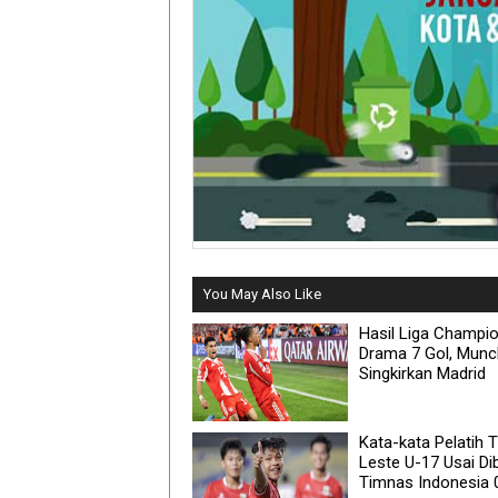
You May Also Like
Hasil Liga Champio
Drama 7 Gol, Mun
Singkirkan Madrid
Kata-kata Pelatih 
Leste U-17 Usai Di
Timnas Indonesia 