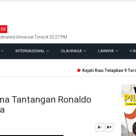
:00
dinated Universal Time)4:32:27 PM
L
INTERNASIONAL
OLAHRAGA
LAINNYA
+
I
Kejati Riau Tetapkan 9 Tersa
ima Tantangan Ronaldo
na
A-
A+