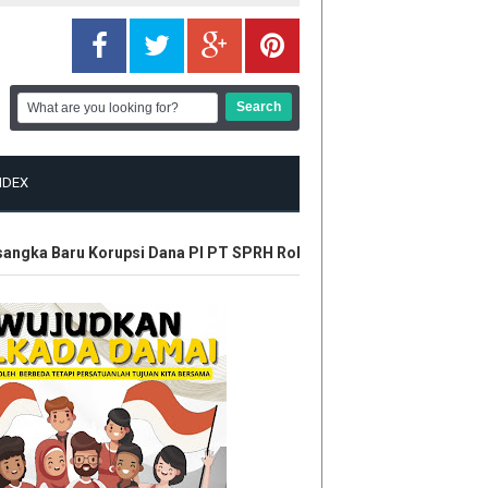
NDEX
ngka Baru Korupsi Dana PI PT SPRH Rohil
Plt Gubri Resmikan 