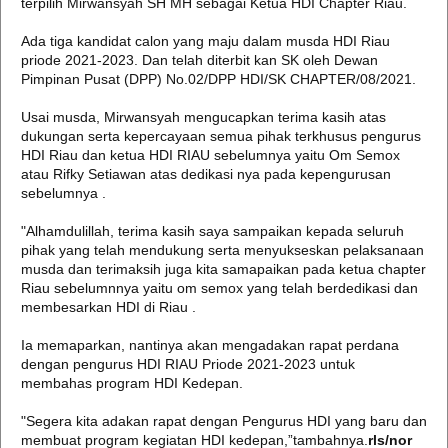
terpilih Mirwansyah SH MH sebagai Ketua HDI Chapter Riau.
Ada tiga kandidat calon yang maju dalam musda HDI Riau
priode 2021-2023. Dan telah diterbit kan SK oleh Dewan
Pimpinan Pusat (DPP) No.02/DPP HDI/SK CHAPTER/08/2021.
Usai musda, Mirwansyah mengucapkan terima kasih atas
dukungan serta kepercayaan semua pihak terkhusus pengurus
HDI Riau dan ketua HDI RIAU sebelumnya yaitu Om Semox
atau Rifky Setiawan atas dedikasi nya pada kepengurusan
sebelumnya .
"Alhamdulillah, terima kasih saya sampaikan kepada seluruh
pihak yang telah mendukung serta menyukseskan pelaksanaan
musda dan terimaksih juga kita samapaikan pada ketua chapter
Riau sebelumnnya yaitu om semox yang telah berdedikasi dan
membesarkan HDI di Riau .
Ia memaparkan, nantinya akan mengadakan rapat perdana
dengan pengurus HDI RIAU Priode 2021-2023 untuk
membahas program HDI Kedepan.
"Segera kita adakan rapat dengan Pengurus HDI yang baru dan
membuat program kegiatan HDI kedepan,”tambahnya.
rls/nor