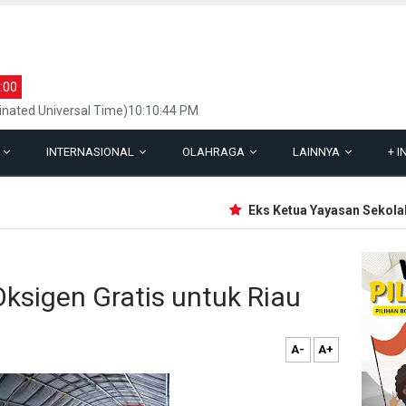
:00
inated Universal Time)10:10:44 PM
L
INTERNASIONAL
OLAHRAGA
LAINNYA
+
I
Eks Ketua Yayasan Sekolah Ja
Oksigen Gratis untuk Riau
A-
A+