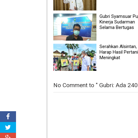
Gubri Syamsuar Puj
Kinerja Sudarman
Selama Bertugas
Serahkan Alsintan,
Harap Hasil Pertan
Meningkat
No Comment to " Gubri: Ada 240 