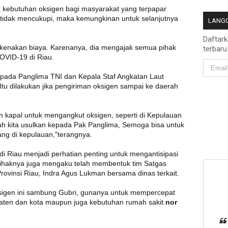
k kebutuhan oksigen bagi masyarakat yang terpapar
 tidak mencukupi, maka kemungkinan untuk selanjutnya
LANGG
Daftar
ikenakan biaya. Karenanya, dia mengajak semua pihak
terbaru
OVID-19 di Riau.
kepada Panglima TNI dan Kepala Staf Angkatan Laut
 Itu dilakukan jika pengiriman oksigen sampai ke daerah
kapal untuk mengangkut oksigen, seperti di Kepulauan
ah kita usulkan kepada Pak Panglima, Semoga bisa untuk
ang di kepulauan,"terangnya.
 di Riau menjadi perhatian penting untuk mengantisipasi
 pihaknya juga mengaku telah membentuk tim Satgas
ovinsi Riau, Indra Agus Lukman bersama dinas terkait.
sigen ini sambung Gubri, gunanya untuk mempercepat
aten dan kota maupun juga kebutuhan rumah sakit.
nor