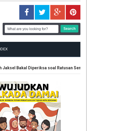
NDEX
ksel Bakal Diperiksa soal Ratusan Senjata
Polisi Amankan En