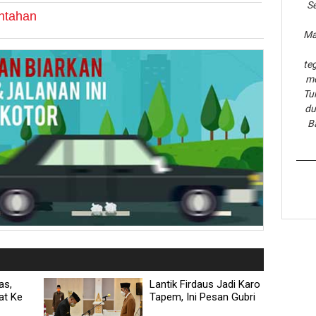
Se
ntahan
Ma
te
me
Tu
du
B
as,
Lantik Firdaus Jadi Karo
at Ke
Tapem, Ini Pesan Gubri