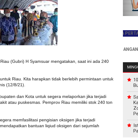
JADILAH PEMBACA PERTAMA HAR
INFO PEMASANGAN IKLAN 
 Riau (Gubri) H Syamsuar mengatakan, saat ini ada 240
MINGG
 untuk Riau. Kita harapkan tidak berlebih permintaan untuk
10
is (12/8/21).
B
bupaten dan Kota untuk segera melaporkan jika terjadi
Sa
Ka
akit atau puskesmas. Pemprov Riau memiliki stok 240 ton
Z
P
era memfasilitasi pengisian oksigen jika terjadi
Is
 mendapatkan bantuan liqiud oksigen dari sejumlah
Pa