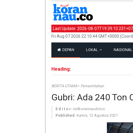
Last Update:
2026-08-07T19:39:10.231+07
Fri Aug 07 2026 22:10:44 GMT+0000 (Coord
DEPAN
LOKAL
NASIONA
Heading:
BERITA UTAMA
Pemerintahan
Gubri: Ada 240 Ton 
E d i t o r:
redkoranriaudotco
Published:
Kamis, 12 Agustus 2021