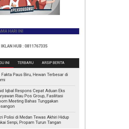
I INI
HUB : 0811767335
U INI
TERBARU
ARSIP BERITA
 Fakta Paus Biru, Hewan Terbesar di
umi
id Iqbal Respons Cepat Aduan Eks
ryawan Riau Pos Group, Fasilitasi
oom Meeting Bahas Tunggakan
esangon
tri Polisi di Medan Tewas Akhiri Hidup
kai Senpi, Propam Turun Tangan