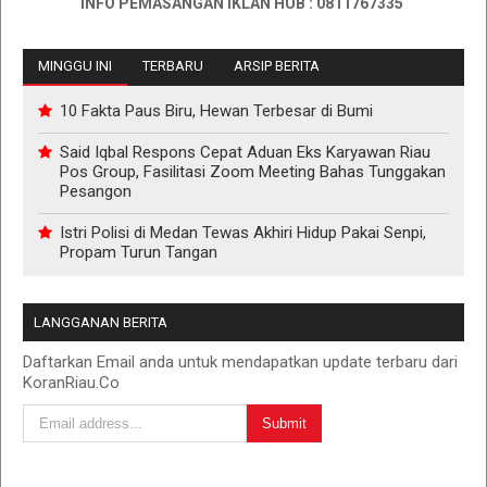
INFO PEMASANGAN IKLAN HUB : 0811767335
MINGGU INI
TERBARU
ARSIP BERITA
10 Fakta Paus Biru, Hewan Terbesar di Bumi
Said Iqbal Respons Cepat Aduan Eks Karyawan Riau
Pos Group, Fasilitasi Zoom Meeting Bahas Tunggakan
Pesangon
Istri Polisi di Medan Tewas Akhiri Hidup Pakai Senpi,
Propam Turun Tangan
LANGGANAN BERITA
Daftarkan Email anda untuk mendapatkan update terbaru dari
KoranRiau.Co