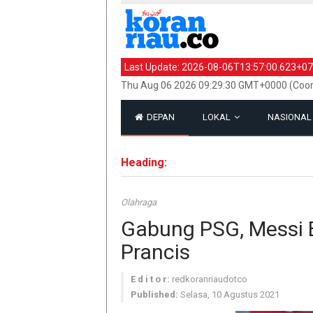
Last Update:
2026-08-06T13:57:00.623+07
Thu Aug 06 2026 09:29:30 GMT+0000 (Coor
DEPAN
LOKAL
NASIONA
Heading:
Olahraga
Gabung PSG, Messi 
Prancis
E d i t o r:
redkoranriaudotco
Published:
Selasa, 10 Agustus 2021