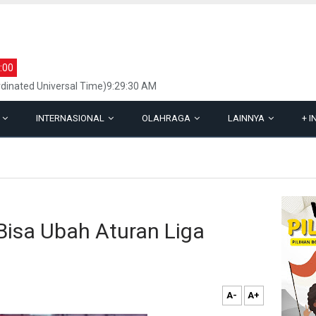
:00
dinated Universal Time)9:29:30 AM
L
INTERNASIONAL
OLAHRAGA
LAINNYA
+
I
Bisa Ubah Aturan Liga
A-
A+