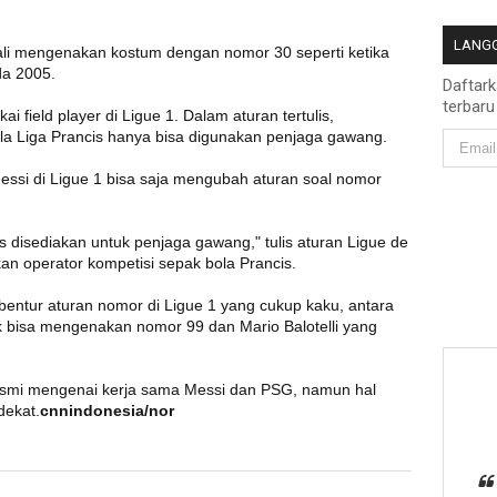
LANGG
i mengenakan kostum dengan nomor 30 seperti ketika
da 2005.
Daftar
terbaru
 field player di Ligue 1. Dalam aturan tertulis,
ola Liga Prancis hanya bisa digunakan penjaga gawang.
ssi di Ligue 1 bisa saja mengubah aturan soal nomor
s disediakan untuk penjaga gawang," tulis aturan Ligue de
an operator kompetisi sepak bola Prancis.
entur aturan nomor di Ligue 1 yang cukup kaku, antara
k bisa mengenakan nomor 99 dan Mario Balotelli yang
esmi mengenai kerja sama Messi dan PSG, namun hal
dekat.
cnnindonesia/nor