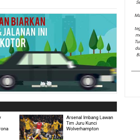
Se
Ma
te
me
Tu
du
B
y
Arsenal Imbang Lawan
Tim Juru Kunci
rona
Wolverhampton