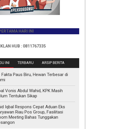
A HARI INI
UB : 0811767335
U INI
TERBARU
ARSIP BERITA
 Fakta Paus Biru, Hewan Terbesar di
umi
al Vonis Abdul Wahid, KPK Masih
lum Tentukan Sikap
id Iqbal Respons Cepat Aduan Eks
ryawan Riau Pos Group, Fasilitasi
oom Meeting Bahas Tunggakan
esangon