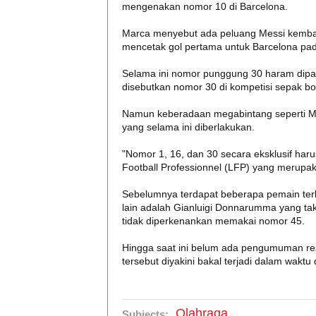
mengenakan nomor 10 di Barcelona.
Marca menyebut ada peluang Messi kembal
mencetak gol pertama untuk Barcelona pa
Selama ini nomor punggung 30 haram dipakai
disebutkan nomor 30 di kompetisi sepak b
Namun keberadaan megabintang seperti Me
yang selama ini diberlakukan.
"Nomor 1, 16, dan 30 secara eksklusif haru
Football Professionnel (LFP) yang merupak
Sebelumnya terdapat beberapa pemain terb
lain adalah Gianluigi Donnarumma yang ta
tidak diperkenankan memakai nomor 45.
Hingga saat ini belum ada pengumuman r
tersebut diyakini bakal terjadi dalam waktu 
Olahraga
Subjects: