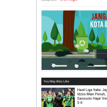
You May Also Like
Hasil Liga Italia: Ja
Idzes Main Penuh,
Sassuolo Hajar Ve
3-0