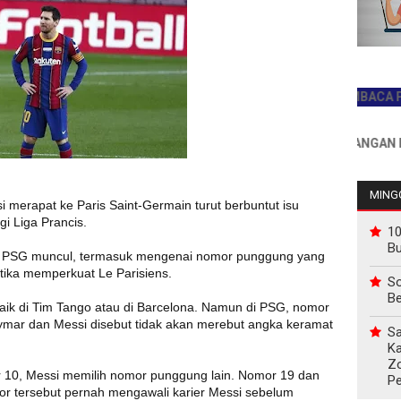
JADILAH PEMBACA PERTAM
INFO PEMASANGAN IKLAN H
MINGG
i merapat ke Paris Saint-Germain turut berbuntut isu
gi Liga Prancis.
10
B
e PSG muncul, termasuk mengenai nomor punggung yang
etika memperkuat Le Parisiens.
So
Be
aik di Tim Tango atau di Barcelona. Namun di PSG, nomor
ymar dan Messi disebut tidak akan merebut angka keramat
Sa
Ka
Z
 10, Messi memilih nomor punggung lain. Nomor 19 dan
P
or tersebut pernah mengawali karier Messi sebelum